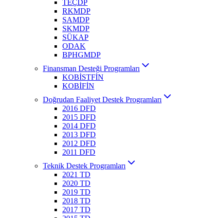
TEÇDP
RKMDP
SAMDP
SKMDP
SÜKAP
ODAK
BPHGMDP
Finansman Desteği Programları
KOBİSTFİN
KOBİFİN
Doğrudan Faaliyet Destek Programları
2016 DFD
2015 DFD
2014 DFD
2013 DFD
2012 DFD
2011 DFD
Teknik Destek Programları
2021 TD
2020 TD
2019 TD
2018 TD
2017 TD