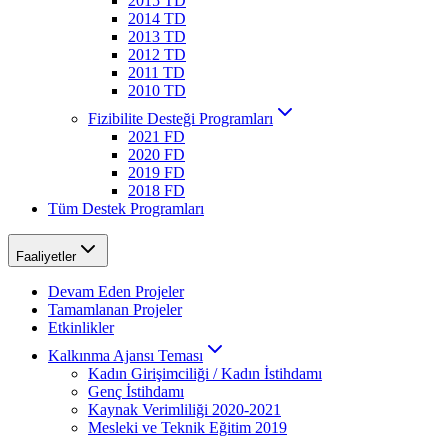
2015 TD
2014 TD
2013 TD
2012 TD
2011 TD
2010 TD
Fizibilite Desteği Programları
2021 FD
2020 FD
2019 FD
2018 FD
Tüm Destek Programları
Faaliyetler
Devam Eden Projeler
Tamamlanan Projeler
Etkinlikler
Kalkınma Ajansı Teması
Kadın Girişimciliği / Kadın İstihdamı
Genç İstihdamı
Kaynak Verimliliği 2020-2021
Mesleki ve Teknik Eğitim 2019