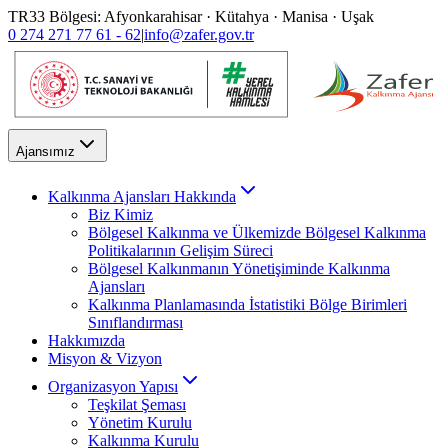
TR33 Bölgesi: Afyonkarahisar · Kütahya · Manisa · Uşak
0 274 271 77 61 - 62
|
info@zafer.gov.tr
Ajansımız
Kalkınma Ajansları Hakkında
Biz Kimiz
Bölgesel Kalkınma ve Ülkemizde Bölgesel Kalkınma
Politikalarının Gelişim Süreci
Bölgesel Kalkınmanın Yönetişiminde Kalkınma
Ajansları
Kalkınma Planlamasında İstatistiki Bölge Birimleri
Sınıflandırması
Hakkımızda
Misyon & Vizyon
Organizasyon Yapısı
Teşkilat Şeması
Yönetim Kurulu
Kalkınma Kurulu