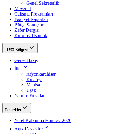
Genel Sekreterlik
Mevzuat
Çalışma Programları
Faaliyet Raporları
Bütçe Sonuçları
Zafer Dergisi
Kurumsal Kimlik
TR33 Bölgesi
Genel Bakış
İller
Afyonkarahisar
Kütahya
Manisa
Uşak
Yatırım Fırsatları
Destekler
Yerel Kalkınma Hamlesi 2026
Açık Destekler