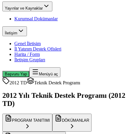
Yayınlar ve Kaynaklar
Kurumsal Dokümanlar
İletişim
Genel İletişim
İl Yatırım Destek Ofisleri
Harita / Form
İletişim Grupları
Başvuru Yap
Menüyü aç
2012 TD
Teknik Destek Programı
2012 Yılı Teknik Destek Programı (2012
TD)
PROGRAM TANITIMI
DÖKÜMANLAR