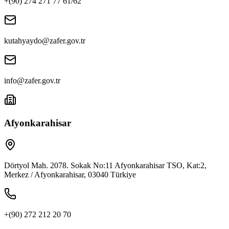
+(90) 274 271 77 61/62
kutahyaydo@zafer.gov.tr
info@zafer.gov.tr
Afyonkarahisar
Dörtyol Mah. 2078. Sokak No:11 Afyonkarahisar TSO, Kat:2,
Merkez / Afyonkarahisar, 03040 Türkiye
+(90) 272 212 20 70