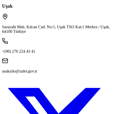
Uşak
Sarayaltı Mah. Kılcan Cad. No:1, Uşak TSO Kat:1 Merkez / Uşak,
64100 Türkiye
+(90) 276 224 43 41
usakydo@zafer.gov.tr