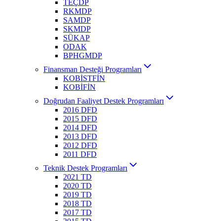
TEÇDP
RKMDP
SAMDP
SKMDP
SÜKAP
ODAK
BPHGMDP
Finansman Desteği Programları
KOBİSTFİN
KOBİFİN
Doğrudan Faaliyet Destek Programları
2016 DFD
2015 DFD
2014 DFD
2013 DFD
2012 DFD
2011 DFD
Teknik Destek Programları
2021 TD
2020 TD
2019 TD
2018 TD
2017 TD