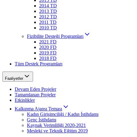
2015 TD
2014 TD
2013 TD
2012 TD
2011 TD
2010 TD
Fizibilite Desteği Programları
2021 FD
2020 FD
2019 FD
2018 FD
Tüm Destek Programları
Faaliyetler
Devam Eden Projeler
Tamamlanan Projeler
Etkinlikler
Kalkınma Ajansı Teması
Kadın Girişimciliği / Kadın İstihdamı
Genç İstihdamı
Kaynak Verimliliği 2020-2021
Mesleki ve Teknik Eğitim 2019