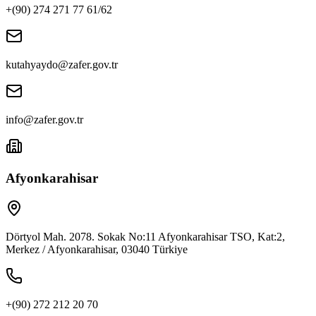
+(90) 274 271 77 61/62
kutahyaydo@zafer.gov.tr
info@zafer.gov.tr
Afyonkarahisar
Dörtyol Mah. 2078. Sokak No:11 Afyonkarahisar TSO, Kat:2,
Merkez / Afyonkarahisar, 03040 Türkiye
+(90) 272 212 20 70