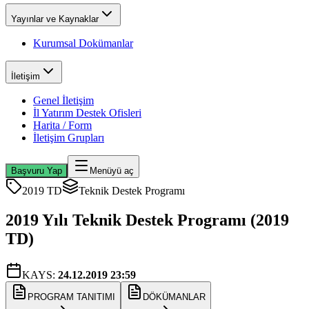
Yayınlar ve Kaynaklar
Kurumsal Dokümanlar
İletişim
Genel İletişim
İl Yatırım Destek Ofisleri
Harita / Form
İletişim Grupları
Başvuru Yap
Menüyü aç
2019 TD
Teknik Destek Programı
2019 Yılı Teknik Destek Programı (2019
TD)
KAYS:
24.12.2019 23:59
PROGRAM TANITIMI
DÖKÜMANLAR