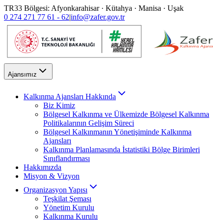
TR33 Bölgesi: Afyonkarahisar · Kütahya · Manisa · Uşak
0 274 271 77 61 - 62
|
info@zafer.gov.tr
Ajansımız
Kalkınma Ajansları Hakkında
Biz Kimiz
Bölgesel Kalkınma ve Ülkemizde Bölgesel Kalkınma
Politikalarının Gelişim Süreci
Bölgesel Kalkınmanın Yönetişiminde Kalkınma
Ajansları
Kalkınma Planlamasında İstatistiki Bölge Birimleri
Sınıflandırması
Hakkımızda
Misyon & Vizyon
Organizasyon Yapısı
Teşkilat Şeması
Yönetim Kurulu
Kalkınma Kurulu