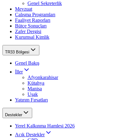
Genel Sekreterlik
Mevzuat
Çalışma Programları
Faaliyet Raporları
Bütçe Sonuçları
Zafer Dergisi
Kurumsal Kimlik
TR33 Bölgesi
Genel Bakış
İller
Afyonkarahisar
Kütahya
Manisa
Uşak
Yatırım Fırsatları
Destekler
Yerel Kalkınma Hamlesi 2026
Açık Destekler