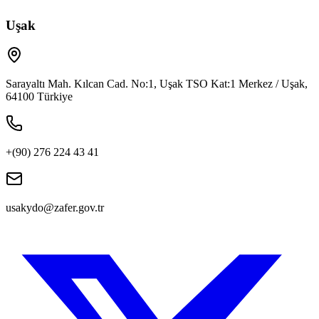
Uşak
Sarayaltı Mah. Kılcan Cad. No:1, Uşak TSO Kat:1 Merkez / Uşak,
64100 Türkiye
+(90) 276 224 43 41
usakydo@zafer.gov.tr