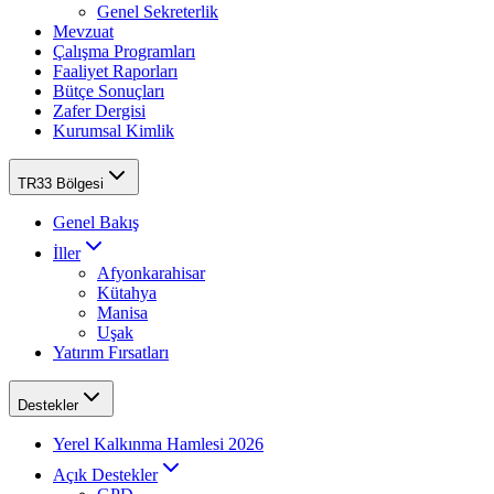
Genel Sekreterlik
Mevzuat
Çalışma Programları
Faaliyet Raporları
Bütçe Sonuçları
Zafer Dergisi
Kurumsal Kimlik
TR33 Bölgesi
Genel Bakış
İller
Afyonkarahisar
Kütahya
Manisa
Uşak
Yatırım Fırsatları
Destekler
Yerel Kalkınma Hamlesi 2026
Açık Destekler