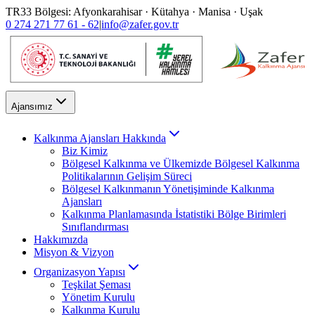
TR33 Bölgesi: Afyonkarahisar · Kütahya · Manisa · Uşak
0 274 271 77 61 - 62
|
info@zafer.gov.tr
Ajansımız
Kalkınma Ajansları Hakkında
Biz Kimiz
Bölgesel Kalkınma ve Ülkemizde Bölgesel Kalkınma
Politikalarının Gelişim Süreci
Bölgesel Kalkınmanın Yönetişiminde Kalkınma
Ajansları
Kalkınma Planlamasında İstatistiki Bölge Birimleri
Sınıflandırması
Hakkımızda
Misyon & Vizyon
Organizasyon Yapısı
Teşkilat Şeması
Yönetim Kurulu
Kalkınma Kurulu