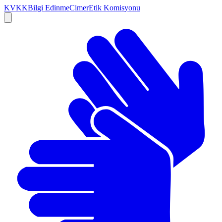
KVKK
Bilgi Edinme
Cimer
Etik Komisyonu