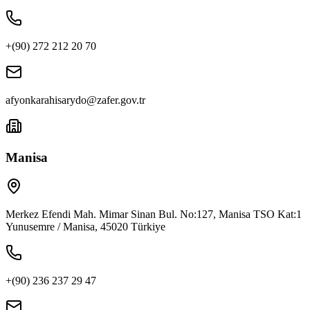
+(90) 272 212 20 70
afyonkarahisarydo@zafer.gov.tr
Manisa
Merkez Efendi Mah. Mimar Sinan Bul. No:127, Manisa TSO Kat:1
Yunusemre / Manisa, 45020 Türkiye
+(90) 236 237 29 47