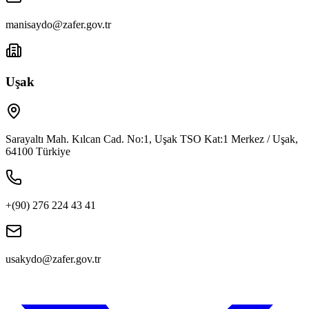
manisaydo@zafer.gov.tr
Uşak
Sarayaltı Mah. Kılcan Cad. No:1, Uşak TSO Kat:1 Merkez / Uşak,
64100 Türkiye
+(90) 276 224 43 41
usakydo@zafer.gov.tr