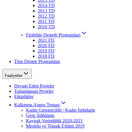
2015 TD
2014 TD
2013 TD
2012 TD
2011 TD
2010 TD
Fizibilite Desteği Programları
2021 FD
2020 FD
2019 FD
2018 FD
Tüm Destek Programları
Faaliyetler
Devam Eden Projeler
Tamamlanan Projeler
Etkinlikler
Kalkınma Ajansı Teması
Kadın Girişimciliği / Kadın İstihdamı
Genç İstihdamı
Kaynak Verimliliği 2020-2021
Mesleki ve Teknik Eğitim 2019