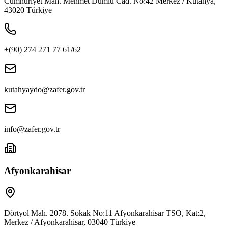
Cumhuriyet Mah. Mehmet Dumlu Cad. No:42 Merkez / Kütahya,
43020 Türkiye
+(90) 274 271 77 61/62
kutahyaydo@zafer.gov.tr
info@zafer.gov.tr
Afyonkarahisar
Dörtyol Mah. 2078. Sokak No:11 Afyonkarahisar TSO, Kat:2,
Merkez / Afyonkarahisar, 03040 Türkiye