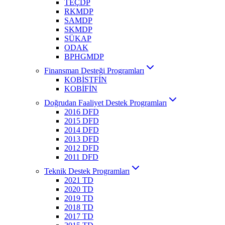
TEÇDP
RKMDP
SAMDP
SKMDP
SÜKAP
ODAK
BPHGMDP
Finansman Desteği Programları
KOBİSTFİN
KOBİFİN
Doğrudan Faaliyet Destek Programları
2016 DFD
2015 DFD
2014 DFD
2013 DFD
2012 DFD
2011 DFD
Teknik Destek Programları
2021 TD
2020 TD
2019 TD
2018 TD
2017 TD