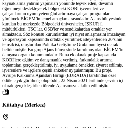
kaynaklarına yatırım yapmaları yönünde teşvik eden, devamlı
öğrenmeyi destekleyerek bölgedeki KOBİ işverenleri ve
çalışanlarının uyum yeteneğini artırmaya çalışan programlar
yürütmek BİGEM’in temel amaçları arasındadır. Ajans bünyesinde
kurulan bu merkezde Bölgedeki üniversiteler, İŞKUR il
müdürlükleri, TSO'lar, OSB'ler ve sendikalardan ortaklar yer
almaktadır. Söz konusu kurumlardan iyi niyet anlaşmasını imzalayan
ve operasyon kapsamında ortaklık yürütmek isteyenlerden 20’sinin
temsilcisi, oluşturulan Politika Geliştirme Grubunun üyesi olarak
belirlenmiştir. Bu grup Ajans bünyesinde kurulmuş olan BİGEM’in
danışma organı konumundadır. Buna ek olarak proje kapsaında
KOBİ'lere eğitim ve danışmanlık verilmiş, farkındalık artırma
toplantıları gerçekleştirilmiş, iyi uygulama örnekleri ziyaret edilmiş,
işverenlere ve işçilere çeşitli anketler uygulanmıştır. Bu proje,
Avrupa Kalkınma Ajansları Birliği (EURADA) tarafından özel
ödüle layık görülmüş olup ödül, 22 Nisan 2021 tarihinde çevrim içi
olarak gerçekleştirilen törenle Ajansımıza takdim edilmiştir.
Kütahya (Merkez)