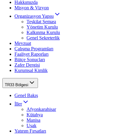
Hakkımızda
Misyon & Vizyon
Organizasyon Yapısı
Teşkilat Şeması
Yönetim Kurulu
Kalkınma Kurulu
Genel Sekreterlik
Mevzuat
Çalışma Programları
Faaliyet Raporları
Bütçe Sonuçları
Zafer Dergisi
Kurumsal Kimlik
TR33 Bölgesi
Genel Bakış
İller
Afyonkarahisar
Kütahya
Manisa
Uşak
Yatırım Fırsatları