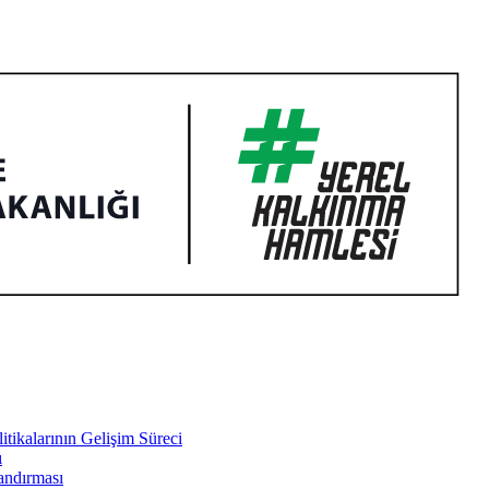
tikalarının Gelişim Süreci
ı
landırması