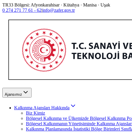
TR33 Bölgesi: Afyonkarahisar · Kütahya · Manisa · Uşak
0 274 271 77 61 - 62
|
info@zafer.gov.tr
Ajansımız
Kalkınma Ajansları Hakkında
Biz Kimiz
Bölgesel Kalkınma ve Ülkemizde Bölgesel Kalkınma Poli
Bölgesel Kalkınmanın Yönetişiminde Kalkınma Ajanslar
Kalkınma Planlamasında İstatistiki Bölge Birimleri Sınıf