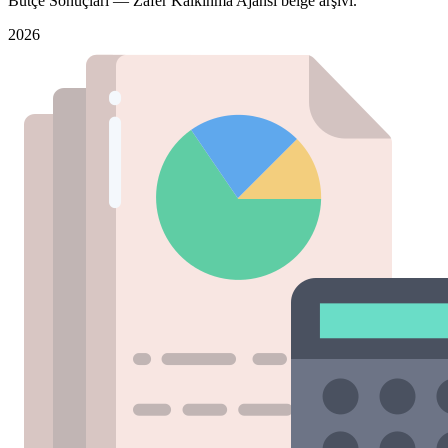
Bütçe Sonuçları — Zafer Kalkınma Ajansı belge arşivi.
2026