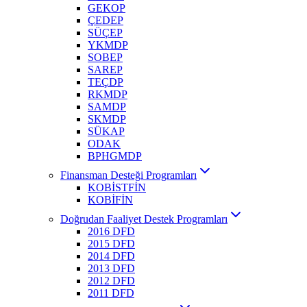
GEKOP
ÇEDEP
SÜÇEP
YKMDP
SOBEP
SAREP
TEÇDP
RKMDP
SAMDP
SKMDP
SÜKAP
ODAK
BPHGMDP
Finansman Desteği Programları
KOBİSTFİN
KOBİFİN
Doğrudan Faaliyet Destek Programları
2016 DFD
2015 DFD
2014 DFD
2013 DFD
2012 DFD
2011 DFD