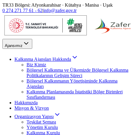
TR33 Bölgesi: Afyonkarahisar · Kütahya · Manisa · Uşak
0 274 271 77 61 - 62
|
info@zafer.gov.tr
Ajansımız
Kalkınma Ajansları Hakkında
Biz Kimiz
Bölgesel Kalkınma ve Ülkemizde Bölgesel Kalkınma
Politikalarının Gelişim Süreci
Bölgesel Kalkınmanın Yönetişiminde Kalkınma
Ajansları
Kalkınma Planlamasında İstatistiki Bölge Birimleri
Sınıflandırması
Hakkımızda
Misyon & Vizyon
Organizasyon Yapısı
Teşkilat Şeması
Yönetim Kurulu
Kalkınma Kurulu