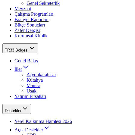
Genel Sekreterlik
Mevzuat
Çalışma Programları
Faaliyet Raporları
Bütçe Sonuçları
Zafer Dergisi
Kurumsal Kimlik
TR33 Bölgesi
Genel Bakış
İller
Afyonkarahisar
Kütahya
Manisa
Uşak
Yatırım Fırsatları
Destekler
Yerel Kalkınma Hamlesi 2026
Açık Destekler