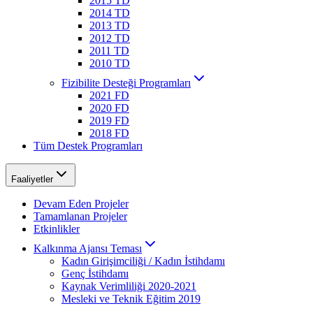
2015 TD
2014 TD
2013 TD
2012 TD
2011 TD
2010 TD
Fizibilite Desteği Programları
2021 FD
2020 FD
2019 FD
2018 FD
Tüm Destek Programları
Faaliyetler
Devam Eden Projeler
Tamamlanan Projeler
Etkinlikler
Kalkınma Ajansı Teması
Kadın Girişimciliği / Kadın İstihdamı
Genç İstihdamı
Kaynak Verimliliği 2020-2021
Mesleki ve Teknik Eğitim 2019