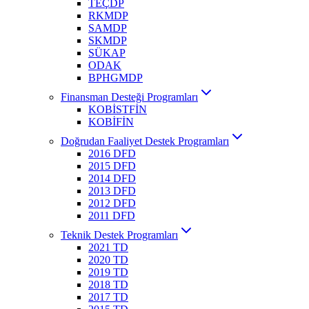
TEÇDP
RKMDP
SAMDP
SKMDP
SÜKAP
ODAK
BPHGMDP
Finansman Desteği Programları
KOBİSTFİN
KOBİFİN
Doğrudan Faaliyet Destek Programları
2016 DFD
2015 DFD
2014 DFD
2013 DFD
2012 DFD
2011 DFD
Teknik Destek Programları
2021 TD
2020 TD
2019 TD
2018 TD
2017 TD