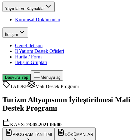
Yayınlar ve Kaynaklar
Kurumsal Dokümanlar
İletişim
Genel İletişim
İl Yatırım Destek Ofisleri
Harita / Form
İletişim Grupları
Başvuru Yap
Menüyü aç
TAİDEP
Mali Destek Programı
Turizm Altyapısının İyileştirilmesi Mali
Destek Programı
KAYS:
23.05.2021 00:00
PROGRAM TANITIMI
DÖKÜMANLAR