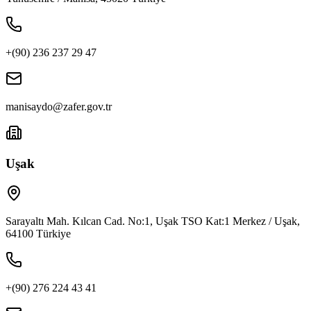
+(90) 236 237 29 47
manisaydo@zafer.gov.tr
Uşak
Sarayaltı Mah. Kılcan Cad. No:1, Uşak TSO Kat:1 Merkez / Uşak,
64100 Türkiye
+(90) 276 224 43 41