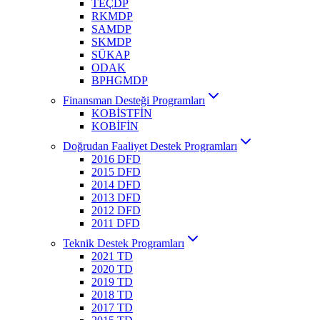
TEÇDP
RKMDP
SAMDP
SKMDP
SÜKAP
ODAK
BPHGMDP
Finansman Desteği Programları
KOBİSTFİN
KOBİFİN
Doğrudan Faaliyet Destek Programları
2016 DFD
2015 DFD
2014 DFD
2013 DFD
2012 DFD
2011 DFD
Teknik Destek Programları
2021 TD
2020 TD
2019 TD
2018 TD
2017 TD