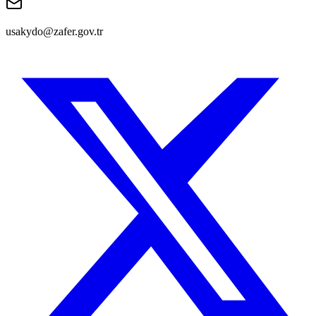
usakydo@zafer.gov.tr