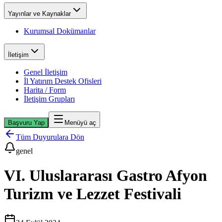
Yayınlar ve Kaynaklar
Kurumsal Dokümanlar
İletişim
Genel İletişim
İl Yatırım Destek Ofisleri
Harita / Form
İletişim Grupları
Başvuru Yap
Menüyü aç
Tüm Duyurulara Dön
genel
VI. Uluslararası Gastro Afyon
Turizm ve Lezzet Festivali