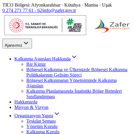
TR33 Bölgesi: Afyonkarahisar · Kütahya · Manisa · Uşak
0 274 271 77 61 - 62
|
info@zafer.gov.tr
Ajansımız
Kalkınma Ajansları Hakkında
Biz Kimiz
Bölgesel Kalkınma ve Ülkemizde Bölgesel Kalkınma
Politikalarının Gelişim Süreci
Bölgesel Kalkınmanın Yönetişiminde Kalkınma
Ajansları
Kalkınma Planlamasında İstatistiki Bölge Birimleri
Sınıflandırması
Hakkımızda
Misyon & Vizyon
Organizasyon Yapısı
Teşkilat Şeması
Yönetim Kurulu
Kalkınma Kurulu