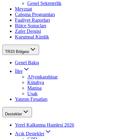
Genel Sekreterlik
Mevzuat
Çalışma Programları
Faaliyet Raporları
Bütçe Sonuçları
Zafer Dergisi
Kurumsal Kimlik
TR33 Bölgesi
Genel Bakış
İller
Afyonkarahisar
Kütahya
Manisa
Uşak
Yatırım Fırsatları
Destekler
Yerel Kalkınma Hamlesi 2026
Açık Destekler