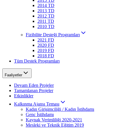
2015 TD
2014 TD
2013 TD
2012 TD
2011 TD
2010 TD
Fizibilite Desteği Programları
2021 FD
2020 FD
2019 FD
2018 FD
Tüm Destek Programları
Faaliyetler
Devam Eden Projeler
Tamamlanan Projeler
Etkinlikler
Kalkınma Ajansı Teması
Kadın Girişimciliği / Kadın İstihdamı
Genç İstihdamı
Kaynak Verimliliği 2020-2021
Mesleki ve Teknik Eğitim 2019