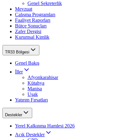
Genel Sekreterlik
Mevzuat
Çalışma Programları
Faaliyet Raporları
Bütçe Sonuçları
Zafer Dergisi
Kurumsal Kimlik
TR33 Bölgesi
Genel Bakış
İller
Afyonkarahisar
Kütahya
Manisa
Uşak
Yatırım Fırsatları
Destekler
Yerel Kalkınma Hamlesi 2026
Açık Destekler