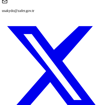
usakydo@zafer.gov.tr