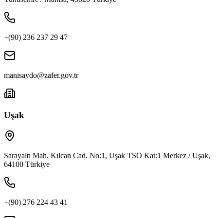
+(90) 236 237 29 47
manisaydo@zafer.gov.tr
Uşak
Sarayaltı Mah. Kılcan Cad. No:1, Uşak TSO Kat:1 Merkez / Uşak,
64100 Türkiye
+(90) 276 224 43 41