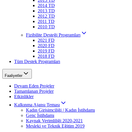
2015 TD
2014 TD
2013 TD
2012 TD
2011 TD
2010 TD
Fizibilite Desteği Programları
2021 FD
2020 FD
2019 FD
2018 FD
Tüm Destek Programları
Faaliyetler
Devam Eden Projeler
Tamamlanan Projeler
Etkinlikler
Kalkınma Ajansı Teması
Kadın Girişimciliği / Kadın İstihdamı
Genç İstihdamı
Kaynak Verimliliği 2020-2021
Mesleki ve Teknik Eğitim 2019