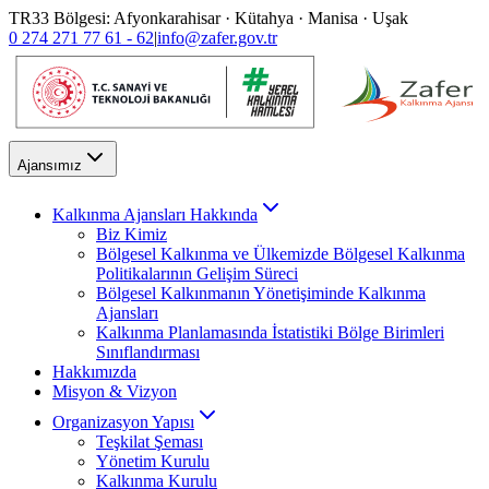
TR33 Bölgesi: Afyonkarahisar · Kütahya · Manisa · Uşak
0 274 271 77 61 - 62
|
info@zafer.gov.tr
Ajansımız
Kalkınma Ajansları Hakkında
Biz Kimiz
Bölgesel Kalkınma ve Ülkemizde Bölgesel Kalkınma
Politikalarının Gelişim Süreci
Bölgesel Kalkınmanın Yönetişiminde Kalkınma
Ajansları
Kalkınma Planlamasında İstatistiki Bölge Birimleri
Sınıflandırması
Hakkımızda
Misyon & Vizyon
Organizasyon Yapısı
Teşkilat Şeması
Yönetim Kurulu
Kalkınma Kurulu