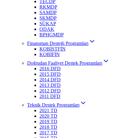
TEÇDP
RKMDP
SAMDP
SKMDP
SÜKAP
ODAK
BPHGMDP
Finansman Desteği Programları
KOBİSTFİN
KOBİFİN
Doğrudan Faaliyet Destek Programları
2016 DFD
2015 DFD
2014 DFD
2013 DFD
2012 DFD
2011 DFD
Teknik Destek Programları
2021 TD
2020 TD
2019 TD
2018 TD
2017 TD