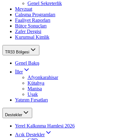
Genel Sekreterlik
Mevzuat
Çalışma Programları
Faaliyet Raporları
Bütçe Sonuçları
Zafer Dergisi
Kurumsal Kimlik
TR33 Bölgesi
Genel Bakış
İller
Afyonkarahisar
Kütahya
Manisa
Uşak
Yatırım Fırsatları
Destekler
Yerel Kalkınma Hamlesi 2026
Açık Destekler