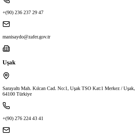
+(90) 236 237 29 47
manisaydo@zafer.gov.tr
Uşak
Sarayaltı Mah. Kılcan Cad. No:1, Uşak TSO Kat:1 Merkez / Uşak,
64100 Türkiye
+(90) 276 224 43 41