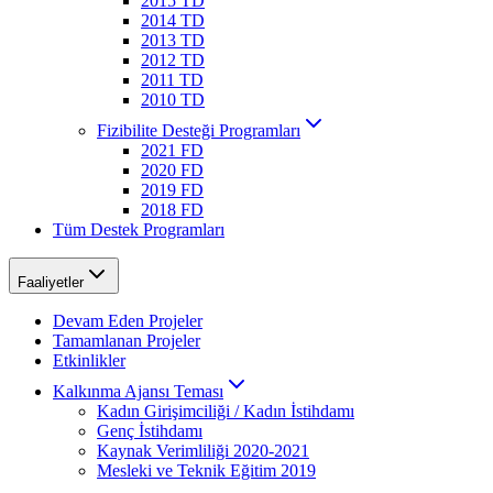
2015 TD
2014 TD
2013 TD
2012 TD
2011 TD
2010 TD
Fizibilite Desteği Programları
2021 FD
2020 FD
2019 FD
2018 FD
Tüm Destek Programları
Faaliyetler
Devam Eden Projeler
Tamamlanan Projeler
Etkinlikler
Kalkınma Ajansı Teması
Kadın Girişimciliği / Kadın İstihdamı
Genç İstihdamı
Kaynak Verimliliği 2020-2021
Mesleki ve Teknik Eğitim 2019