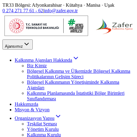
TR33 Bölgesi: Afyonkarahisar · Kütahya · Manisa · Uşak
0 274 271 77 61 - 62
|
info@zafer.gov.tr
Ajansımız
Kalkınma Ajansları Hakkında
Biz Kimiz
Bölgesel Kalkınma ve Ülkemizde Bölgesel Kalkınma
Politikalarının Gelişim Süreci
Bölgesel Kalkınmanın Yönetişiminde Kalkınma
Ajansları
Kalkınma Planlamasında İstatistiki Bölge Birimleri
Sınıflandırması
Hakkımızda
Misyon & Vizyon
Organizasyon Yapısı
Teşkilat Şeması
Yönetim Kurulu
Kalkınma Kurulu