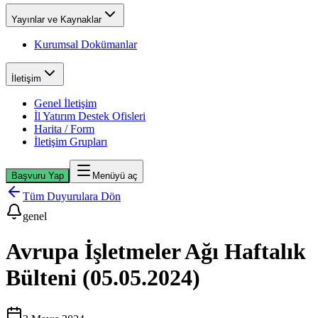
Yayınlar ve Kaynaklar
Kurumsal Dokümanlar
İletişim
Genel İletişim
İl Yatırım Destek Ofisleri
Harita / Form
İletişim Grupları
Başvuru Yap
Menüyü aç
Tüm Duyurulara Dön
genel
Avrupa İşletmeler Ağı Haftalık
Bülteni (05.05.2024)