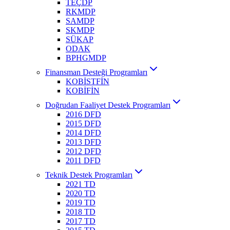
TEÇDP
RKMDP
SAMDP
SKMDP
SÜKAP
ODAK
BPHGMDP
Finansman Desteği Programları
KOBİSTFİN
KOBİFİN
Doğrudan Faaliyet Destek Programları
2016 DFD
2015 DFD
2014 DFD
2013 DFD
2012 DFD
2011 DFD
Teknik Destek Programları
2021 TD
2020 TD
2019 TD
2018 TD
2017 TD