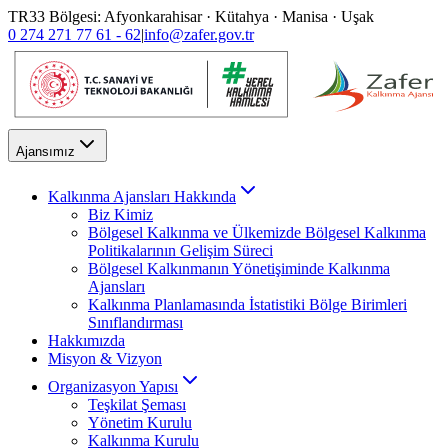
TR33 Bölgesi: Afyonkarahisar · Kütahya · Manisa · Uşak
0 274 271 77 61 - 62
|
info@zafer.gov.tr
Ajansımız
Kalkınma Ajansları Hakkında
Biz Kimiz
Bölgesel Kalkınma ve Ülkemizde Bölgesel Kalkınma
Politikalarının Gelişim Süreci
Bölgesel Kalkınmanın Yönetişiminde Kalkınma
Ajansları
Kalkınma Planlamasında İstatistiki Bölge Birimleri
Sınıflandırması
Hakkımızda
Misyon & Vizyon
Organizasyon Yapısı
Teşkilat Şeması
Yönetim Kurulu
Kalkınma Kurulu