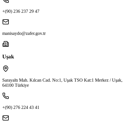
+(90) 236 237 29 47
manisaydo@zafer.gov.tr
Uşak
Sarayaltı Mah. Kılcan Cad. No:1, Uşak TSO Kat:1 Merkez / Uşak,
64100 Türkiye
+(90) 276 224 43 41