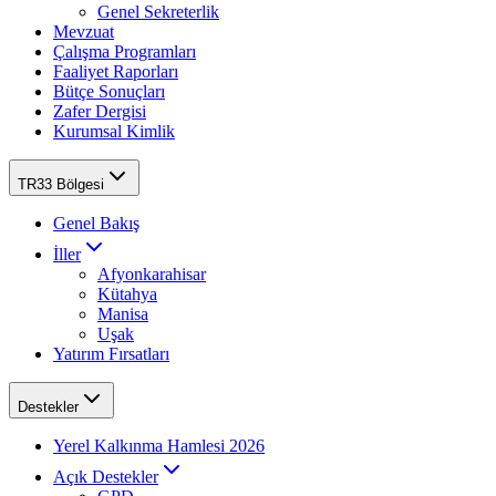
Genel Sekreterlik
Mevzuat
Çalışma Programları
Faaliyet Raporları
Bütçe Sonuçları
Zafer Dergisi
Kurumsal Kimlik
TR33 Bölgesi
Genel Bakış
İller
Afyonkarahisar
Kütahya
Manisa
Uşak
Yatırım Fırsatları
Destekler
Yerel Kalkınma Hamlesi 2026
Açık Destekler