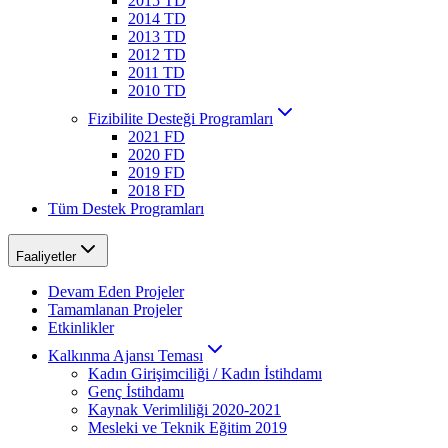
2015 TD
2014 TD
2013 TD
2012 TD
2011 TD
2010 TD
Fizibilite Desteği Programları
2021 FD
2020 FD
2019 FD
2018 FD
Tüm Destek Programları
Faaliyetler
Devam Eden Projeler
Tamamlanan Projeler
Etkinlikler
Kalkınma Ajansı Teması
Kadın Girişimciliği / Kadın İstihdamı
Genç İstihdamı
Kaynak Verimliliği 2020-2021
Mesleki ve Teknik Eğitim 2019