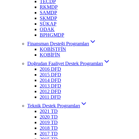
TEÇDP
RKMDP
SAMDP
SKMDP
SÜKAP
ODAK
BPHGMDP
Finansman Desteği Programları
KOBİSTFİN
KOBİFİN
Doğrudan Faaliyet Destek Programları
2016 DFD
2015 DFD
2014 DFD
2013 DFD
2012 DFD
2011 DFD
Teknik Destek Programları
2021 TD
2020 TD
2019 TD
2018 TD
2017 TD