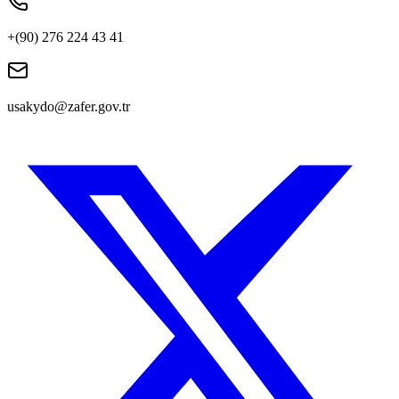
+(90) 276 224 43 41
usakydo@zafer.gov.tr