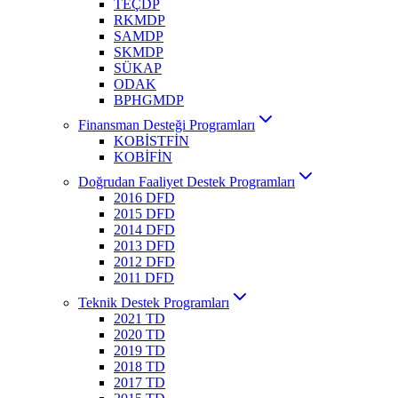
TEÇDP
RKMDP
SAMDP
SKMDP
SÜKAP
ODAK
BPHGMDP
Finansman Desteği Programları
KOBİSTFİN
KOBİFİN
Doğrudan Faaliyet Destek Programları
2016 DFD
2015 DFD
2014 DFD
2013 DFD
2012 DFD
2011 DFD
Teknik Destek Programları
2021 TD
2020 TD
2019 TD
2018 TD
2017 TD