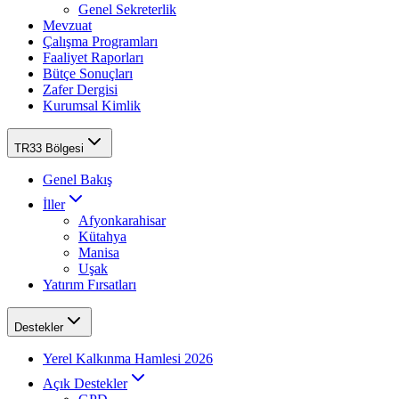
Genel Sekreterlik
Mevzuat
Çalışma Programları
Faaliyet Raporları
Bütçe Sonuçları
Zafer Dergisi
Kurumsal Kimlik
TR33 Bölgesi
Genel Bakış
İller
Afyonkarahisar
Kütahya
Manisa
Uşak
Yatırım Fırsatları
Destekler
Yerel Kalkınma Hamlesi 2026
Açık Destekler