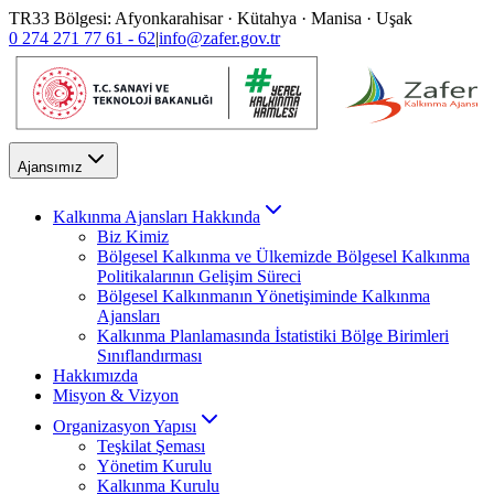
TR33 Bölgesi: Afyonkarahisar · Kütahya · Manisa · Uşak
0 274 271 77 61 - 62
|
info@zafer.gov.tr
Ajansımız
Kalkınma Ajansları Hakkında
Biz Kimiz
Bölgesel Kalkınma ve Ülkemizde Bölgesel Kalkınma
Politikalarının Gelişim Süreci
Bölgesel Kalkınmanın Yönetişiminde Kalkınma
Ajansları
Kalkınma Planlamasında İstatistiki Bölge Birimleri
Sınıflandırması
Hakkımızda
Misyon & Vizyon
Organizasyon Yapısı
Teşkilat Şeması
Yönetim Kurulu
Kalkınma Kurulu