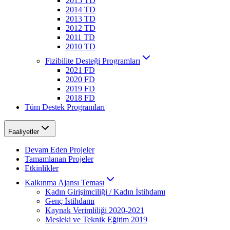
2015 TD
2014 TD
2013 TD
2012 TD
2011 TD
2010 TD
Fizibilite Desteği Programları
2021 FD
2020 FD
2019 FD
2018 FD
Tüm Destek Programları
Faaliyetler
Devam Eden Projeler
Tamamlanan Projeler
Etkinlikler
Kalkınma Ajansı Teması
Kadın Girişimciliği / Kadın İstihdamı
Genç İstihdamı
Kaynak Verimliliği 2020-2021
Mesleki ve Teknik Eğitim 2019