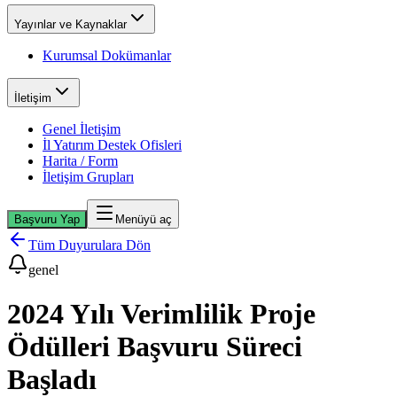
Yayınlar ve Kaynaklar
Kurumsal Dokümanlar
İletişim
Genel İletişim
İl Yatırım Destek Ofisleri
Harita / Form
İletişim Grupları
Başvuru Yap
Menüyü aç
Tüm Duyurulara Dön
genel
2024 Yılı Verimlilik Proje
Ödülleri Başvuru Süreci
Başladı