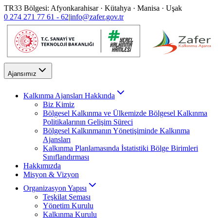
TR33 Bölgesi: Afyonkarahisar · Kütahya · Manisa · Uşak
0 274 271 77 61 - 62
|
info@zafer.gov.tr
Ajansımız
Kalkınma Ajansları Hakkında
Biz Kimiz
Bölgesel Kalkınma ve Ülkemizde Bölgesel Kalkınma
Politikalarının Gelişim Süreci
Bölgesel Kalkınmanın Yönetişiminde Kalkınma
Ajansları
Kalkınma Planlamasında İstatistiki Bölge Birimleri
Sınıflandırması
Hakkımızda
Misyon & Vizyon
Organizasyon Yapısı
Teşkilat Şeması
Yönetim Kurulu
Kalkınma Kurulu