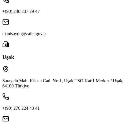
+(90) 236 237 29 47
manisaydo@zafer.gov.tr
Uşak
Sarayaltı Mah. Kılcan Cad. No:1, Uşak TSO Kat:1 Merkez / Uşak,
64100 Türkiye
+(90) 276 224 43 41