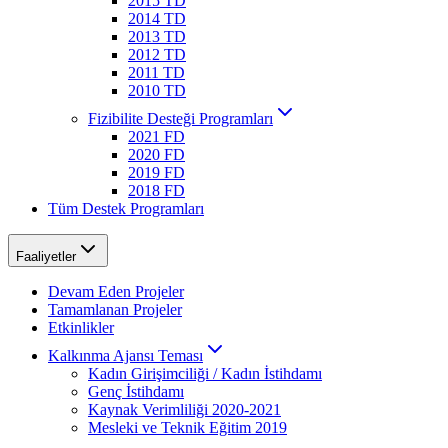
2015 TD
2014 TD
2013 TD
2012 TD
2011 TD
2010 TD
Fizibilite Desteği Programları
2021 FD
2020 FD
2019 FD
2018 FD
Tüm Destek Programları
Faaliyetler
Devam Eden Projeler
Tamamlanan Projeler
Etkinlikler
Kalkınma Ajansı Teması
Kadın Girişimciliği / Kadın İstihdamı
Genç İstihdamı
Kaynak Verimliliği 2020-2021
Mesleki ve Teknik Eğitim 2019