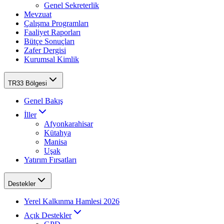
Genel Sekreterlik
Mevzuat
Çalışma Programları
Faaliyet Raporları
Bütçe Sonuçları
Zafer Dergisi
Kurumsal Kimlik
TR33 Bölgesi
Genel Bakış
İller
Afyonkarahisar
Kütahya
Manisa
Uşak
Yatırım Fırsatları
Destekler
Yerel Kalkınma Hamlesi 2026
Açık Destekler