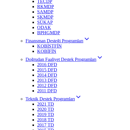
TEÇDP
RKMDP
SAMDP
SKMDP
SÜKAP
ODAK
BPHGMDP
Finansman Desteği Programları
KOBİSTFİN
KOBİFİN
Doğrudan Faaliyet Destek Programları
2016 DFD
2015 DFD
2014 DFD
2013 DFD
2012 DFD
2011 DFD
Teknik Destek Programları
2021 TD
2020 TD
2019 TD
2018 TD
2017 TD