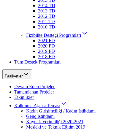
2015 TD
2014 TD
2013 TD
2012 TD
2011 TD
2010 TD
Fizibilite Desteği Programları
2021 FD
2020 FD
2019 FD
2018 FD
Tüm Destek Programları
Faaliyetler
Devam Eden Projeler
Tamamlanan Projeler
Etkinlikler
Kalkınma Ajansı Teması
Kadın Girişimciliği / Kadın İstihdamı
Genç İstihdamı
Kaynak Verimliliği 2020-2021
Mesleki ve Teknik Eğitim 2019