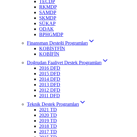
TEÇDP
RKMDP
SAMDP
SKMDP
SÜKAP
ODAK
BPHGMDP
Finansman Desteği Programları
KOBİSTFİN
KOBİFİN
Doğrudan Faaliyet Destek Programları
2016 DFD
2015 DFD
2014 DFD
2013 DFD
2012 DFD
2011 DFD
Teknik Destek Programları
2021 TD
2020 TD
2019 TD
2018 TD
2017 TD