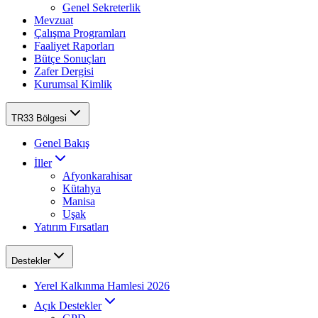
Genel Sekreterlik
Mevzuat
Çalışma Programları
Faaliyet Raporları
Bütçe Sonuçları
Zafer Dergisi
Kurumsal Kimlik
TR33 Bölgesi
Genel Bakış
İller
Afyonkarahisar
Kütahya
Manisa
Uşak
Yatırım Fırsatları
Destekler
Yerel Kalkınma Hamlesi 2026
Açık Destekler