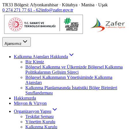
TR33 Bölgesi: Afyonkarahisar · Kütahya · Manisa · Uşak
0 274 271 77 61 - 62
|
info@zafer.gov.tr
Ajansımız
Kalkınma Ajansları Hakkında
Biz Kimiz
Bölgesel Kalkınma ve Ülkemizde Bölgesel Kalkınma
Politikalarının Gelişim Süreci
Bölgesel Kalkınmanın Yönetişiminde Kalkınma
Ajansları
Kalkınma Planlamasında İstatistiki Bölge Birimleri
Sınıflandırması
Hakkımızda
Misyon & Vizyon
Organizasyon Yapısı
Teşkilat Şeması
Yönetim Kurulu
Kalkınma Kurulu