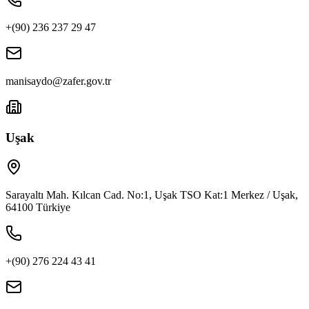
+(90) 236 237 29 47
manisaydo@zafer.gov.tr
Uşak
Sarayaltı Mah. Kılcan Cad. No:1, Uşak TSO Kat:1 Merkez / Uşak,
64100 Türkiye
+(90) 276 224 43 41