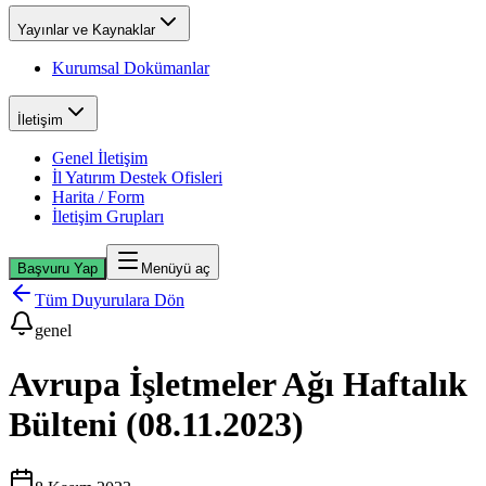
Yayınlar ve Kaynaklar
Kurumsal Dokümanlar
İletişim
Genel İletişim
İl Yatırım Destek Ofisleri
Harita / Form
İletişim Grupları
Başvuru Yap
Menüyü aç
Tüm Duyurulara Dön
genel
Avrupa İşletmeler Ağı Haftalık
Bülteni (08.11.2023)