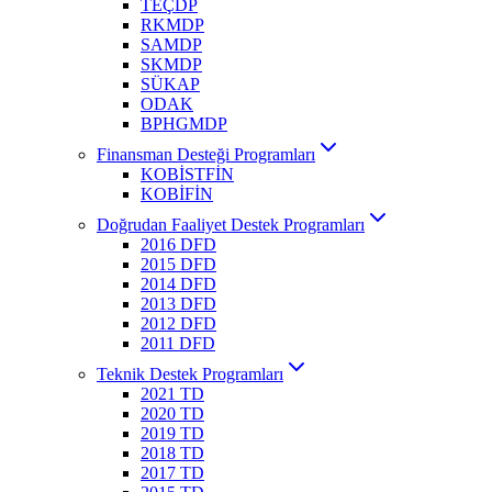
TEÇDP
RKMDP
SAMDP
SKMDP
SÜKAP
ODAK
BPHGMDP
Finansman Desteği Programları
KOBİSTFİN
KOBİFİN
Doğrudan Faaliyet Destek Programları
2016 DFD
2015 DFD
2014 DFD
2013 DFD
2012 DFD
2011 DFD
Teknik Destek Programları
2021 TD
2020 TD
2019 TD
2018 TD
2017 TD