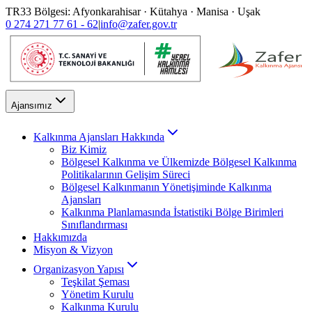
TR33 Bölgesi: Afyonkarahisar · Kütahya · Manisa · Uşak
0 274 271 77 61 - 62
|
info@zafer.gov.tr
Ajansımız
Kalkınma Ajansları Hakkında
Biz Kimiz
Bölgesel Kalkınma ve Ülkemizde Bölgesel Kalkınma
Politikalarının Gelişim Süreci
Bölgesel Kalkınmanın Yönetişiminde Kalkınma
Ajansları
Kalkınma Planlamasında İstatistiki Bölge Birimleri
Sınıflandırması
Hakkımızda
Misyon & Vizyon
Organizasyon Yapısı
Teşkilat Şeması
Yönetim Kurulu
Kalkınma Kurulu