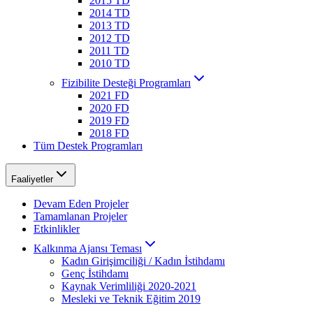
2015 TD
2014 TD
2013 TD
2012 TD
2011 TD
2010 TD
Fizibilite Desteği Programları
2021 FD
2020 FD
2019 FD
2018 FD
Tüm Destek Programları
Faaliyetler
Devam Eden Projeler
Tamamlanan Projeler
Etkinlikler
Kalkınma Ajansı Teması
Kadın Girişimciliği / Kadın İstihdamı
Genç İstihdamı
Kaynak Verimliliği 2020-2021
Mesleki ve Teknik Eğitim 2019