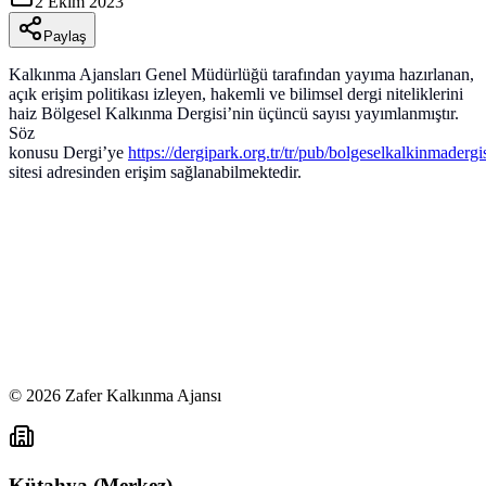
2 Ekim 2023
Paylaş
Kalkınma Ajansları Genel Müdürlüğü tarafından yayıma hazırlanan,
açık erişim politikası izleyen, hakemli ve bilimsel dergi niteliklerini
haiz Bölgesel Kalkınma Dergisi’nin üçüncü sayısı yayımlanmıştır.
Söz
konusu Dergi’ye
https://dergipark.org.tr/tr/pub/bolgeselkalkinmadergi
sitesi adresinden erişim sağlanabilmektedir.
©
2026
Zafer Kalkınma Ajansı
Kütahya (Merkez)