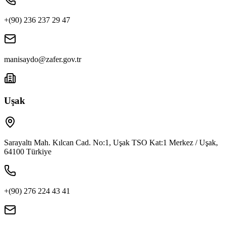
+(90) 236 237 29 47
manisaydo@zafer.gov.tr
Uşak
Sarayaltı Mah. Kılcan Cad. No:1, Uşak TSO Kat:1 Merkez / Uşak,
64100 Türkiye
+(90) 276 224 43 41