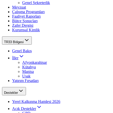
Genel Sekreterlik
Mevzuat
Çalışma Programları
Faaliyet Raporları
Bütçe Sonuçları
Zafer Dergisi
Kurumsal Kimlik
TR33 Bölgesi
Genel Bakış
İller
Afyonkarahisar
Kütahya
Manisa
Uşak
Yatırım Fırsatları
Destekler
Yerel Kalkınma Hamlesi 2026
Açık Destekler