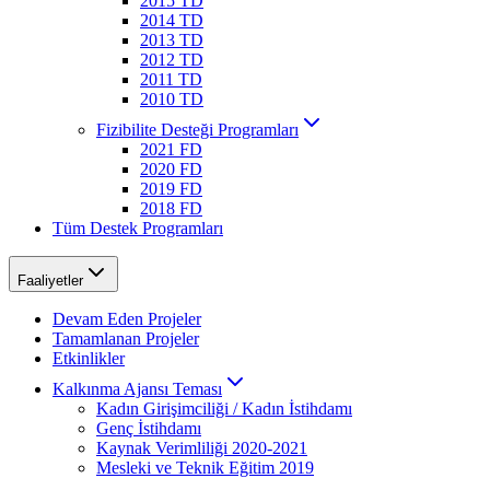
2015 TD
2014 TD
2013 TD
2012 TD
2011 TD
2010 TD
Fizibilite Desteği Programları
2021 FD
2020 FD
2019 FD
2018 FD
Tüm Destek Programları
Faaliyetler
Devam Eden Projeler
Tamamlanan Projeler
Etkinlikler
Kalkınma Ajansı Teması
Kadın Girişimciliği / Kadın İstihdamı
Genç İstihdamı
Kaynak Verimliliği 2020-2021
Mesleki ve Teknik Eğitim 2019