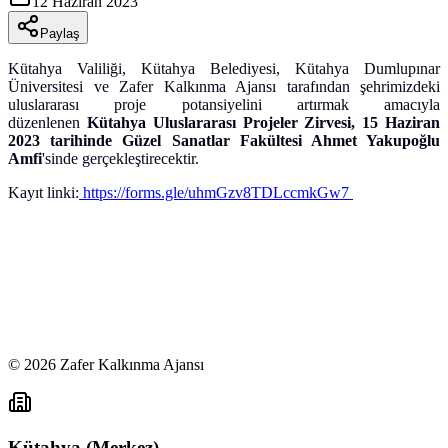
12 Haziran 2023
Paylaş
Kütahya Valiliği, Kütahya Belediyesi, Kütahya Dumlupınar
Üniversitesi ve Zafer Kalkınma Ajansı tarafından şehrimizdeki
uluslararası proje potansiyelini artırmak amacıyla
düzenlenen
Kütahya Uluslararası Projeler Zirvesi, 15 Haziran
2023 tarihinde Güzel Sanatlar Fakültesi Ahmet Yakupoğlu
Amfi
'sinde gerçekleştirecektir.
Kayıt linki:
https://forms.gle/uhmGzv8TDLccmkGw7
©
2026
Zafer Kalkınma Ajansı
Kütahya (Merkez)