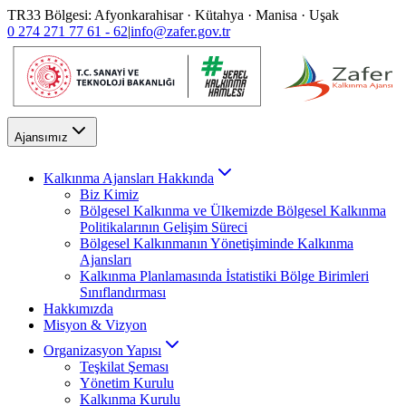
TR33 Bölgesi: Afyonkarahisar · Kütahya · Manisa · Uşak
0 274 271 77 61 - 62
|
info@zafer.gov.tr
Ajansımız
Kalkınma Ajansları Hakkında
Biz Kimiz
Bölgesel Kalkınma ve Ülkemizde Bölgesel Kalkınma
Politikalarının Gelişim Süreci
Bölgesel Kalkınmanın Yönetişiminde Kalkınma
Ajansları
Kalkınma Planlamasında İstatistiki Bölge Birimleri
Sınıflandırması
Hakkımızda
Misyon & Vizyon
Organizasyon Yapısı
Teşkilat Şeması
Yönetim Kurulu
Kalkınma Kurulu