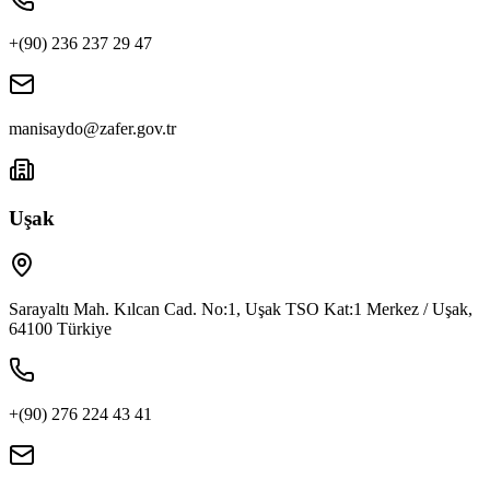
+(90) 236 237 29 47
manisaydo@zafer.gov.tr
Uşak
Sarayaltı Mah. Kılcan Cad. No:1, Uşak TSO Kat:1 Merkez / Uşak,
64100 Türkiye
+(90) 276 224 43 41