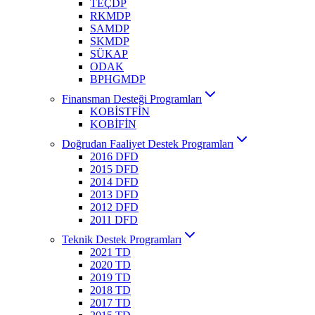
TEÇDP
RKMDP
SAMDP
SKMDP
SÜKAP
ODAK
BPHGMDP
Finansman Desteği Programları
KOBİSTFİN
KOBİFİN
Doğrudan Faaliyet Destek Programları
2016 DFD
2015 DFD
2014 DFD
2013 DFD
2012 DFD
2011 DFD
Teknik Destek Programları
2021 TD
2020 TD
2019 TD
2018 TD
2017 TD