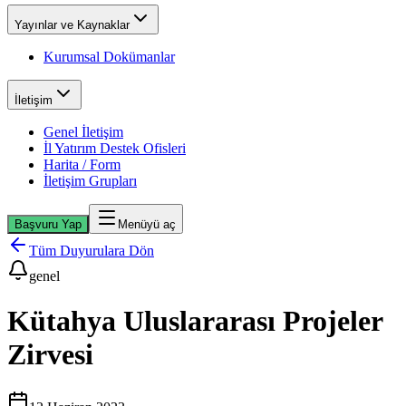
Yayınlar ve Kaynaklar
Kurumsal Dokümanlar
İletişim
Genel İletişim
İl Yatırım Destek Ofisleri
Harita / Form
İletişim Grupları
Başvuru Yap
Menüyü aç
Tüm Duyurulara Dön
genel
Kütahya Uluslararası Projeler
Zirvesi