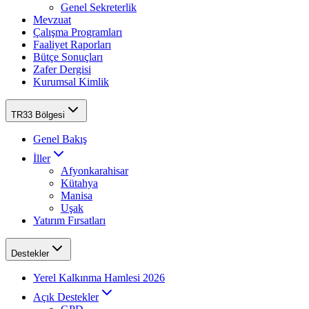
Genel Sekreterlik
Mevzuat
Çalışma Programları
Faaliyet Raporları
Bütçe Sonuçları
Zafer Dergisi
Kurumsal Kimlik
TR33 Bölgesi
Genel Bakış
İller
Afyonkarahisar
Kütahya
Manisa
Uşak
Yatırım Fırsatları
Destekler
Yerel Kalkınma Hamlesi 2026
Açık Destekler