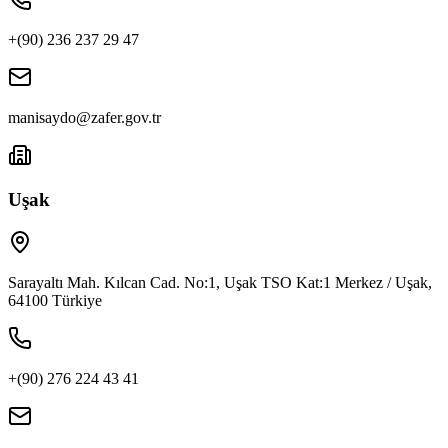
+(90) 236 237 29 47
manisaydo@zafer.gov.tr
Uşak
Sarayaltı Mah. Kılcan Cad. No:1, Uşak TSO Kat:1 Merkez / Uşak,
64100 Türkiye
+(90) 276 224 43 41