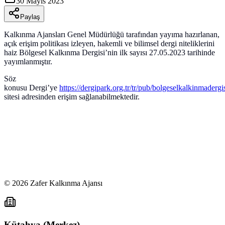
30 Mayıs 2023
Paylaş
Kalkınma Ajansları Genel Müdürlüğü tarafından yayıma hazırlanan,
açık erişim politikası izleyen, hakemli ve bilimsel dergi niteliklerini
haiz Bölgesel Kalkınma Dergisi’nin ilk sayısı 27.05.2023 tarihinde
yayımlanmıştır.
Söz
konusu Dergi’ye
https://dergipark.org.tr/tr/pub/bolgeselkalkinmadergi
sitesi adresinden erişim sağlanabilmektedir.
©
2026
Zafer Kalkınma Ajansı
Kütahya (Merkez)