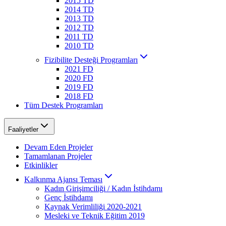
2015 TD
2014 TD
2013 TD
2012 TD
2011 TD
2010 TD
Fizibilite Desteği Programları
2021 FD
2020 FD
2019 FD
2018 FD
Tüm Destek Programları
Faaliyetler
Devam Eden Projeler
Tamamlanan Projeler
Etkinlikler
Kalkınma Ajansı Teması
Kadın Girişimciliği / Kadın İstihdamı
Genç İstihdamı
Kaynak Verimliliği 2020-2021
Mesleki ve Teknik Eğitim 2019