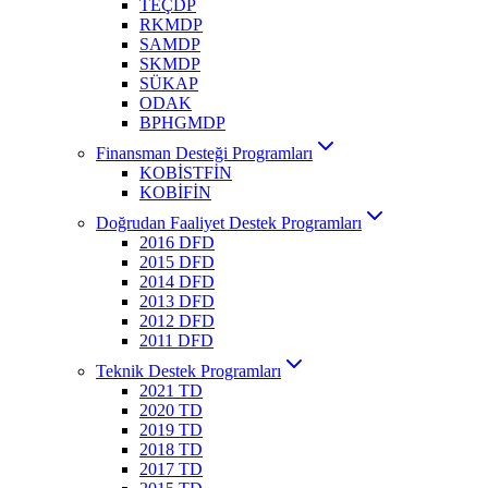
TEÇDP
RKMDP
SAMDP
SKMDP
SÜKAP
ODAK
BPHGMDP
Finansman Desteği Programları
KOBİSTFİN
KOBİFİN
Doğrudan Faaliyet Destek Programları
2016 DFD
2015 DFD
2014 DFD
2013 DFD
2012 DFD
2011 DFD
Teknik Destek Programları
2021 TD
2020 TD
2019 TD
2018 TD
2017 TD