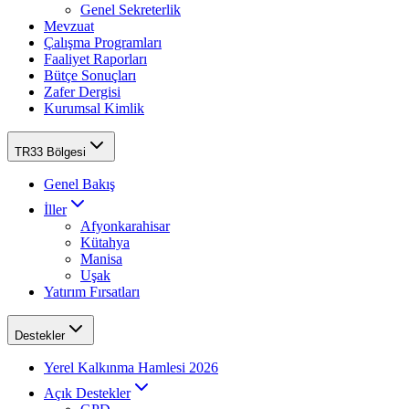
Genel Sekreterlik
Mevzuat
Çalışma Programları
Faaliyet Raporları
Bütçe Sonuçları
Zafer Dergisi
Kurumsal Kimlik
TR33 Bölgesi
Genel Bakış
İller
Afyonkarahisar
Kütahya
Manisa
Uşak
Yatırım Fırsatları
Destekler
Yerel Kalkınma Hamlesi 2026
Açık Destekler