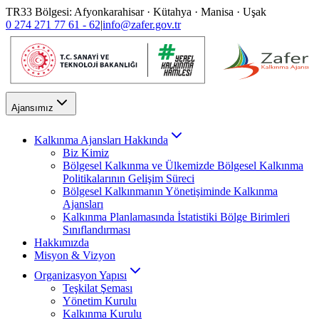
TR33 Bölgesi: Afyonkarahisar · Kütahya · Manisa · Uşak
0 274 271 77 61 - 62
|
info@zafer.gov.tr
Ajansımız
Kalkınma Ajansları Hakkında
Biz Kimiz
Bölgesel Kalkınma ve Ülkemizde Bölgesel Kalkınma
Politikalarının Gelişim Süreci
Bölgesel Kalkınmanın Yönetişiminde Kalkınma
Ajansları
Kalkınma Planlamasında İstatistiki Bölge Birimleri
Sınıflandırması
Hakkımızda
Misyon & Vizyon
Organizasyon Yapısı
Teşkilat Şeması
Yönetim Kurulu
Kalkınma Kurulu