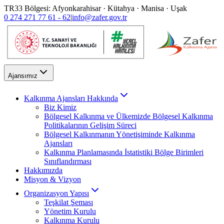
TR33 Bölgesi: Afyonkarahisar · Kütahya · Manisa · Uşak
0 274 271 77 61 - 62
|
info@zafer.gov.tr
Ajansımız
Kalkınma Ajansları Hakkında
Biz Kimiz
Bölgesel Kalkınma ve Ülkemizde Bölgesel Kalkınma
Politikalarının Gelişim Süreci
Bölgesel Kalkınmanın Yönetişiminde Kalkınma
Ajansları
Kalkınma Planlamasında İstatistiki Bölge Birimleri
Sınıflandırması
Hakkımızda
Misyon & Vizyon
Organizasyon Yapısı
Teşkilat Şeması
Yönetim Kurulu
Kalkınma Kurulu