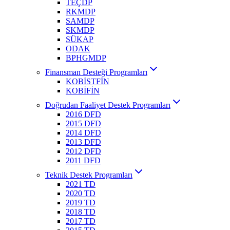
TEÇDP
RKMDP
SAMDP
SKMDP
SÜKAP
ODAK
BPHGMDP
Finansman Desteği Programları
KOBİSTFİN
KOBİFİN
Doğrudan Faaliyet Destek Programları
2016 DFD
2015 DFD
2014 DFD
2013 DFD
2012 DFD
2011 DFD
Teknik Destek Programları
2021 TD
2020 TD
2019 TD
2018 TD
2017 TD