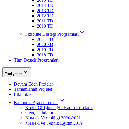
2015 TD
2014 TD
2013 TD
2012 TD
2011 TD
2010 TD
Fizibilite Desteği Programları
2021 FD
2020 FD
2019 FD
2018 FD
Tüm Destek Programları
Faaliyetler
Devam Eden Projeler
Tamamlanan Projeler
Etkinlikler
Kalkınma Ajansı Teması
Kadın Girişimciliği / Kadın İstihdamı
Genç İstihdamı
Kaynak Verimliliği 2020-2021
Mesleki ve Teknik Eğitim 2019