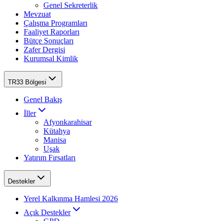
Genel Sekreterlik
Mevzuat
Çalışma Programları
Faaliyet Raporları
Bütçe Sonuçları
Zafer Dergisi
Kurumsal Kimlik
TR33 Bölgesi
Genel Bakış
İller
Afyonkarahisar
Kütahya
Manisa
Uşak
Yatırım Fırsatları
Destekler
Yerel Kalkınma Hamlesi 2026
Açık Destekler