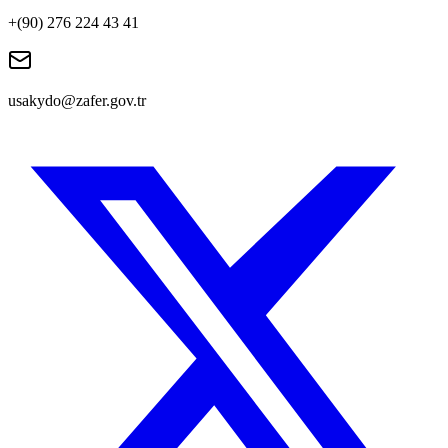
+(90) 276 224 43 41
usakydo@zafer.gov.tr