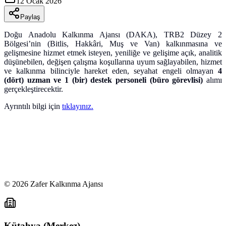
12 Ocak 2026
Paylaş
Doğu Anadolu Kalkınma Ajansı (DAKA), TRB2 Düzey 2
Bölgesi’nin (Bitlis, Hakkâri, Muş ve Van) kalkınmasına ve
gelişmesine hizmet etmek isteyen, yeniliğe ve gelişime açık, analitik
düşünebilen, değişen çalışma koşullarına uyum sağlayabilen, hizmet
ve kalkınma bilinciyle hareket eden, seyahat engeli olmayan
4
(dört) uzman ve 1 (bir) destek personeli (büro görevlisi)
alımı
gerçekleştirecektir.
Ayrıntılı bilgi için
tıklayınız.
©
2026
Zafer Kalkınma Ajansı
Kütahya (Merkez)