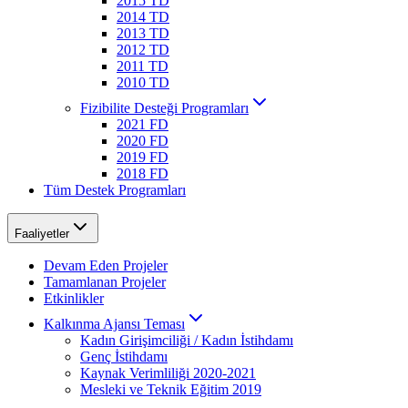
2015 TD
2014 TD
2013 TD
2012 TD
2011 TD
2010 TD
Fizibilite Desteği Programları
2021 FD
2020 FD
2019 FD
2018 FD
Tüm Destek Programları
Faaliyetler
Devam Eden Projeler
Tamamlanan Projeler
Etkinlikler
Kalkınma Ajansı Teması
Kadın Girişimciliği / Kadın İstihdamı
Genç İstihdamı
Kaynak Verimliliği 2020-2021
Mesleki ve Teknik Eğitim 2019