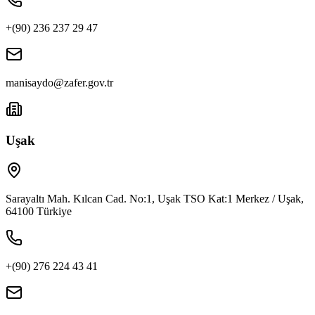
+(90) 236 237 29 47
manisaydo@zafer.gov.tr
Uşak
Sarayaltı Mah. Kılcan Cad. No:1, Uşak TSO Kat:1 Merkez / Uşak,
64100 Türkiye
+(90) 276 224 43 41