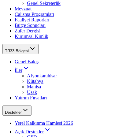
Genel Sekreterlik
Mevzuat
Çalışma Programları
Faaliyet Raporları
Bütçe Sonuçları
Zafer Dergisi
Kurumsal Kimlik
TR33 Bölgesi
Genel Bakış
İller
Afyonkarahisar
Kütahya
Manisa
Uşak
Yatırım Fırsatları
Destekler
Yerel Kalkınma Hamlesi 2026
Açık Destekler