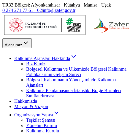
TR33 Bölgesi: Afyonkarahisar · Kütahya · Manisa · Uşak
0 274 271 77 61 - 62
|
info@zafer.gov.tr
Ajansımız
Kalkınma Ajansları Hakkında
Biz Kimiz
Bölgesel Kalkınma ve Ülkemizde Bölgesel Kalkınma
Politikalarının Gelişim Süreci
Bölgesel Kalkınmanın Yönetişiminde Kalkınma
Ajansları
Kalkınma Planlamasında İstatistiki Bölge Birimleri
Sınıflandırması
Hakkımızda
Misyon & Vizyon
Organizasyon Yapısı
Teşkilat Şeması
Yönetim Kurulu
Kalkınma Kurulu