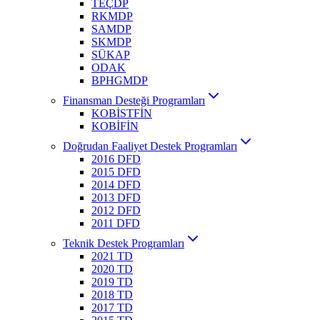
TEÇDP
RKMDP
SAMDP
SKMDP
SÜKAP
ODAK
BPHGMDP
Finansman Desteği Programları
KOBİSTFİN
KOBİFİN
Doğrudan Faaliyet Destek Programları
2016 DFD
2015 DFD
2014 DFD
2013 DFD
2012 DFD
2011 DFD
Teknik Destek Programları
2021 TD
2020 TD
2019 TD
2018 TD
2017 TD