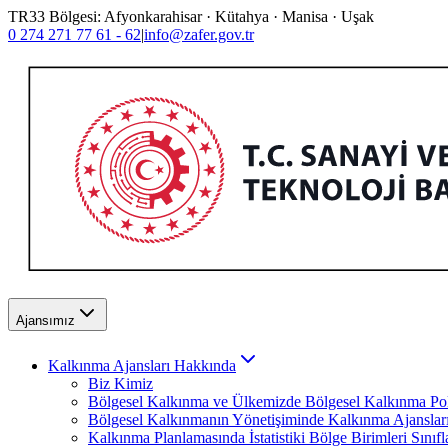
TR33 Bölgesi: Afyonkarahisar · Kütahya · Manisa · Uşak
0 274 271 77 61 - 62
|
info@zafer.gov.tr
Ajansımız
Kalkınma Ajansları Hakkında
Biz Kimiz
Bölgesel Kalkınma ve Ülkemizde Bölgesel Kalkınma Poli
Bölgesel Kalkınmanın Yönetişiminde Kalkınma Ajanslar
Kalkınma Planlamasında İstatistiki Bölge Birimleri Sınıf