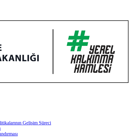
tikalarının Gelişim Süreci
ı
landırması