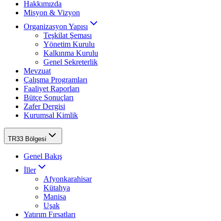
Hakkımızda
Misyon & Vizyon
Organizasyon Yapısı
Teşkilat Şeması
Yönetim Kurulu
Kalkınma Kurulu
Genel Sekreterlik
Mevzuat
Çalışma Programları
Faaliyet Raporları
Bütçe Sonuçları
Zafer Dergisi
Kurumsal Kimlik
TR33 Bölgesi
Genel Bakış
İller
Afyonkarahisar
Kütahya
Manisa
Uşak
Yatırım Fırsatları