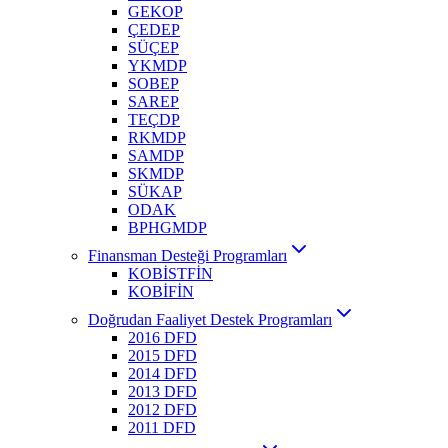
GEKOP
ÇEDEP
SÜÇEP
YKMDP
SOBEP
SAREP
TEÇDP
RKMDP
SAMDP
SKMDP
SÜKAP
ODAK
BPHGMDP
Finansman Desteği Programları
KOBİSTFİN
KOBİFİN
Doğrudan Faaliyet Destek Programları
2016 DFD
2015 DFD
2014 DFD
2013 DFD
2012 DFD
2011 DFD