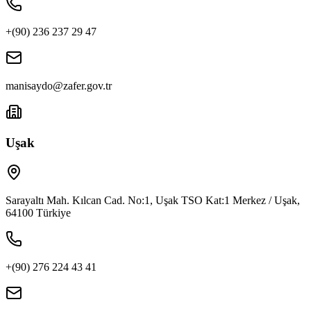
+(90) 236 237 29 47
manisaydo@zafer.gov.tr
Uşak
Sarayaltı Mah. Kılcan Cad. No:1, Uşak TSO Kat:1 Merkez / Uşak,
64100 Türkiye
+(90) 276 224 43 41