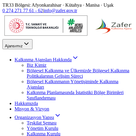
TR33 Bölgesi: Afyonkarahisar · Kütahya · Manisa · Uşak
0 274 271 77 61 - 62
|
info@zafer.gov.tr
Ajansımız
Kalkınma Ajansları Hakkında
Biz Kimiz
Bölgesel Kalkınma ve Ülkemizde Bölgesel Kalkınma
Politikalarının Gelişim Süreci
Bölgesel Kalkınmanın Yönetişiminde Kalkınma
Ajansları
Kalkınma Planlamasında İstatistiki Bölge Birimleri
Sınıflandırması
Hakkımızda
Misyon & Vizyon
Organizasyon Yapısı
Teşkilat Şeması
Yönetim Kurulu
Kalkınma Kurulu