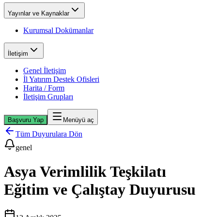
Yayınlar ve Kaynaklar
Kurumsal Dokümanlar
İletişim
Genel İletişim
İl Yatırım Destek Ofisleri
Harita / Form
İletişim Grupları
Başvuru Yap
Menüyü aç
Tüm Duyurulara Dön
genel
Asya Verimlilik Teşkilatı
Eğitim ve Çalıştay Duyurusu