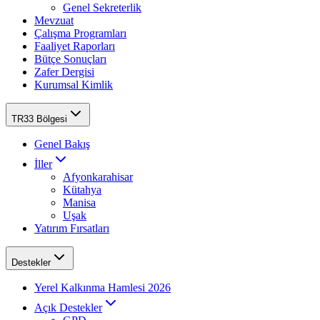
Genel Sekreterlik
Mevzuat
Çalışma Programları
Faaliyet Raporları
Bütçe Sonuçları
Zafer Dergisi
Kurumsal Kimlik
TR33 Bölgesi
Genel Bakış
İller
Afyonkarahisar
Kütahya
Manisa
Uşak
Yatırım Fırsatları
Destekler
Yerel Kalkınma Hamlesi 2026
Açık Destekler