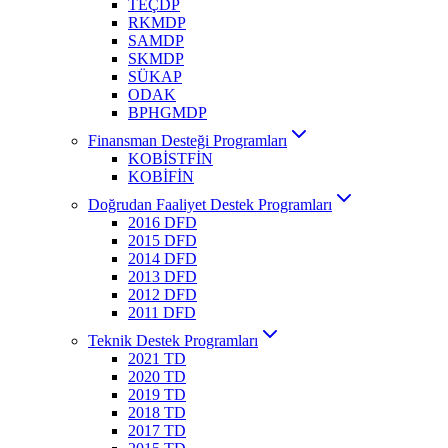
TEÇDP
RKMDP
SAMDP
SKMDP
SÜKAP
ODAK
BPHGMDP
Finansman Desteği Programları
KOBİSTFİN
KOBİFİN
Doğrudan Faaliyet Destek Programları
2016 DFD
2015 DFD
2014 DFD
2013 DFD
2012 DFD
2011 DFD
Teknik Destek Programları
2021 TD
2020 TD
2019 TD
2018 TD
2017 TD