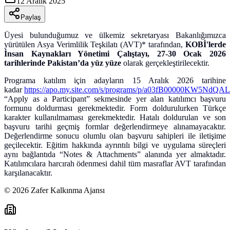
12 Aralık 2025
Paylaş
Üyesi bulunduğumuz ve ülkemiz sekretaryası Bakanlığımızca
yürütülen Asya Verimlilik Teşkilatı (AVT)* tarafından,
KOBİ'lerde
İnsan Kaynakları Yönetimi Çalıştayı, 27-30 Ocak 2026
tarihlerinde Pakistan’da yüz yüze
olarak gerçekleştirilecektir.
Programa katılım için adayların 15 Aralık 2026 tarihine
kadar
https://apo.my.site.com/s/programs/p/a03fB00000KW5NdQA
“Apply as a Participant” sekmesinde yer alan katılımcı başvuru
formunu doldurması gerekmektedir. Form doldurulurken Türkçe
karakter kullanılmaması gerekmektedir. Hatalı doldurulan ve son
başvuru tarihi geçmiş formlar değerlendirmeye alınamayacaktır.
Değerlendirme sonucu olumlu olan başvuru sahipleri ile iletişime
geçilecektir. Eğitim hakkında ayrıntılı bilgi ve uygulama süreçleri
aynı bağlantıda “Notes & Attachments” alanında yer almaktadır.
Katılımcılara harcırah ödenmesi dahil tüm masraflar AVT tarafından
karşılanacaktır.
©
2026
Zafer Kalkınma Ajansı