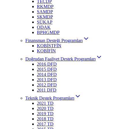
TEÇDP
RKMDP
SAMDP
SKMDP
SÜKAP
ODAK
BPHGMDP
Finansman Desteği Programları
KOBİSTFİN
KOBİFİN
Doğrudan Faaliyet Destek Programları
2016 DFD
2015 DFD
2014 DFD
2013 DFD
2012 DFD
2011 DFD
Teknik Destek Programları
2021 TD
2020 TD
2019 TD
2018 TD
2017 TD