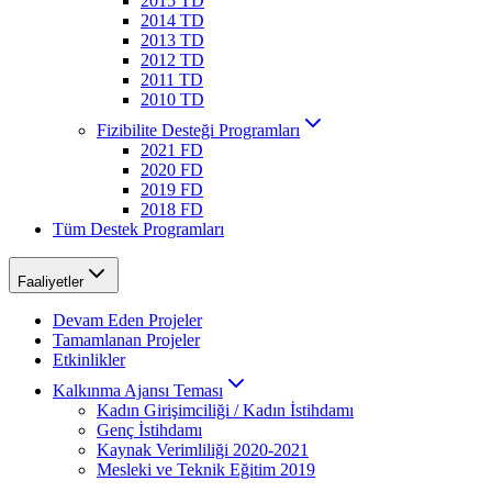
2015 TD
2014 TD
2013 TD
2012 TD
2011 TD
2010 TD
Fizibilite Desteği Programları
2021 FD
2020 FD
2019 FD
2018 FD
Tüm Destek Programları
Faaliyetler
Devam Eden Projeler
Tamamlanan Projeler
Etkinlikler
Kalkınma Ajansı Teması
Kadın Girişimciliği / Kadın İstihdamı
Genç İstihdamı
Kaynak Verimliliği 2020-2021
Mesleki ve Teknik Eğitim 2019