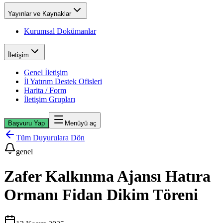
Yayınlar ve Kaynaklar
Kurumsal Dokümanlar
İletişim
Genel İletişim
İl Yatırım Destek Ofisleri
Harita / Form
İletişim Grupları
Başvuru Yap
Menüyü aç
Tüm Duyurulara Dön
genel
Zafer Kalkınma Ajansı Hatıra
Ormanı Fidan Dikim Töreni