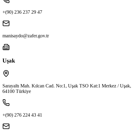
+(90) 236 237 29 47
manisaydo@zafer.gov.tr
Uşak
Sarayaltı Mah. Kılcan Cad. No:1, Uşak TSO Kat:1 Merkez / Uşak,
64100 Türkiye
+(90) 276 224 43 41