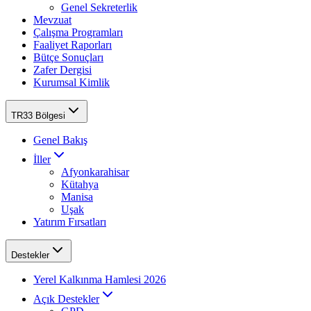
Genel Sekreterlik
Mevzuat
Çalışma Programları
Faaliyet Raporları
Bütçe Sonuçları
Zafer Dergisi
Kurumsal Kimlik
TR33 Bölgesi
Genel Bakış
İller
Afyonkarahisar
Kütahya
Manisa
Uşak
Yatırım Fırsatları
Destekler
Yerel Kalkınma Hamlesi 2026
Açık Destekler