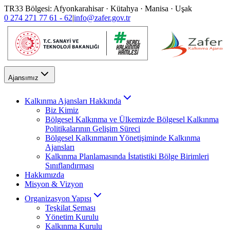
TR33 Bölgesi: Afyonkarahisar · Kütahya · Manisa · Uşak
0 274 271 77 61 - 62
|
info@zafer.gov.tr
Ajansımız
Kalkınma Ajansları Hakkında
Biz Kimiz
Bölgesel Kalkınma ve Ülkemizde Bölgesel Kalkınma
Politikalarının Gelişim Süreci
Bölgesel Kalkınmanın Yönetişiminde Kalkınma
Ajansları
Kalkınma Planlamasında İstatistiki Bölge Birimleri
Sınıflandırması
Hakkımızda
Misyon & Vizyon
Organizasyon Yapısı
Teşkilat Şeması
Yönetim Kurulu
Kalkınma Kurulu