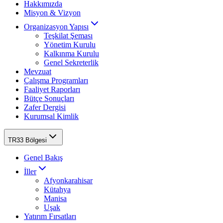
Hakkımızda
Misyon & Vizyon
Organizasyon Yapısı
Teşkilat Şeması
Yönetim Kurulu
Kalkınma Kurulu
Genel Sekreterlik
Mevzuat
Çalışma Programları
Faaliyet Raporları
Bütçe Sonuçları
Zafer Dergisi
Kurumsal Kimlik
TR33 Bölgesi
Genel Bakış
İller
Afyonkarahisar
Kütahya
Manisa
Uşak
Yatırım Fırsatları