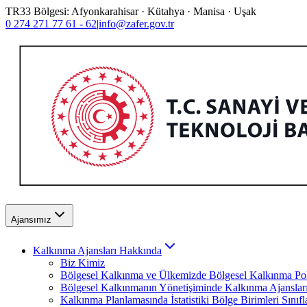
TR33 Bölgesi: Afyonkarahisar · Kütahya · Manisa · Uşak
0 274 271 77 61 - 62
|
info@zafer.gov.tr
Ajansımız
Kalkınma Ajansları Hakkında
Biz Kimiz
Bölgesel Kalkınma ve Ülkemizde Bölgesel Kalkınma Poli
Bölgesel Kalkınmanın Yönetişiminde Kalkınma Ajanslar
Kalkınma Planlamasında İstatistiki Bölge Birimleri Sınıf