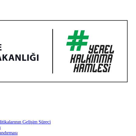
tikalarının Gelişim Süreci
ı
landırması