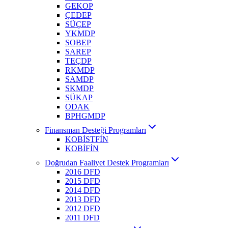
GEKOP
ÇEDEP
SÜÇEP
YKMDP
SOBEP
SAREP
TEÇDP
RKMDP
SAMDP
SKMDP
SÜKAP
ODAK
BPHGMDP
Finansman Desteği Programları
KOBİSTFİN
KOBİFİN
Doğrudan Faaliyet Destek Programları
2016 DFD
2015 DFD
2014 DFD
2013 DFD
2012 DFD
2011 DFD