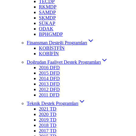
TEÇDP
RKMDP
SAMDP
SKMDP
SÜKAP
ODAK
BPHGMDP
Finansman Desteği Programları
KOBİSTFİN
KOBİFİN
Doğrudan Faaliyet Destek Programları
2016 DFD
2015 DFD
2014 DFD
2013 DFD
2012 DFD
2011 DFD
Teknik Destek Programları
2021 TD
2020 TD
2019 TD
2018 TD
2017 TD