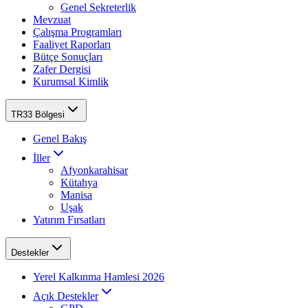
Genel Sekreterlik
Mevzuat
Çalışma Programları
Faaliyet Raporları
Bütçe Sonuçları
Zafer Dergisi
Kurumsal Kimlik
TR33 Bölgesi
Genel Bakış
İller
Afyonkarahisar
Kütahya
Manisa
Uşak
Yatırım Fırsatları
Destekler
Yerel Kalkınma Hamlesi 2026
Açık Destekler