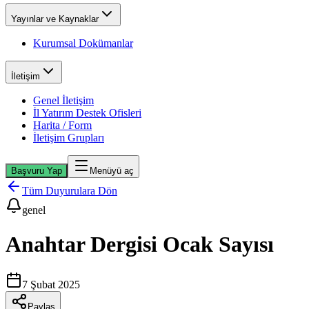
Yayınlar ve Kaynaklar
Kurumsal Dokümanlar
İletişim
Genel İletişim
İl Yatırım Destek Ofisleri
Harita / Form
İletişim Grupları
Başvuru Yap
Menüyü aç
Tüm Duyurulara Dön
genel
Anahtar Dergisi Ocak Sayısı
7 Şubat 2025
Paylaş