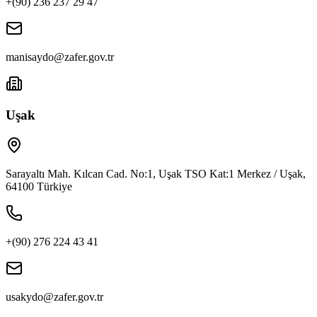
+(90) 236 237 29 47
manisaydo@zafer.gov.tr
Uşak
Sarayaltı Mah. Kılcan Cad. No:1, Uşak TSO Kat:1 Merkez / Uşak,
64100 Türkiye
+(90) 276 224 43 41
usakydo@zafer.gov.tr