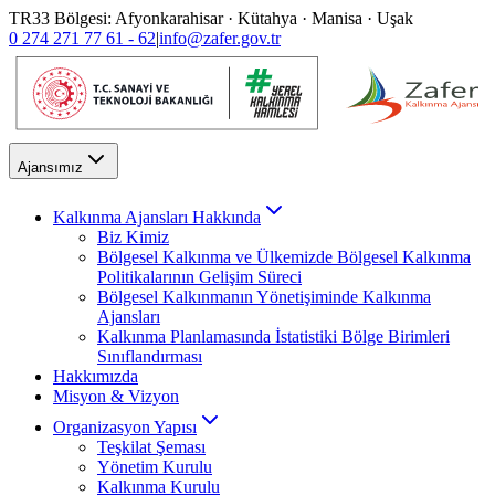
TR33 Bölgesi: Afyonkarahisar · Kütahya · Manisa · Uşak
0 274 271 77 61 - 62
|
info@zafer.gov.tr
Ajansımız
Kalkınma Ajansları Hakkında
Biz Kimiz
Bölgesel Kalkınma ve Ülkemizde Bölgesel Kalkınma
Politikalarının Gelişim Süreci
Bölgesel Kalkınmanın Yönetişiminde Kalkınma
Ajansları
Kalkınma Planlamasında İstatistiki Bölge Birimleri
Sınıflandırması
Hakkımızda
Misyon & Vizyon
Organizasyon Yapısı
Teşkilat Şeması
Yönetim Kurulu
Kalkınma Kurulu