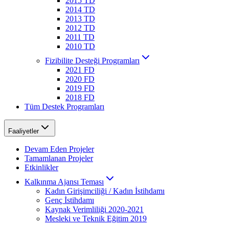
2015 TD
2014 TD
2013 TD
2012 TD
2011 TD
2010 TD
Fizibilite Desteği Programları
2021 FD
2020 FD
2019 FD
2018 FD
Tüm Destek Programları
Faaliyetler
Devam Eden Projeler
Tamamlanan Projeler
Etkinlikler
Kalkınma Ajansı Teması
Kadın Girişimciliği / Kadın İstihdamı
Genç İstihdamı
Kaynak Verimliliği 2020-2021
Mesleki ve Teknik Eğitim 2019