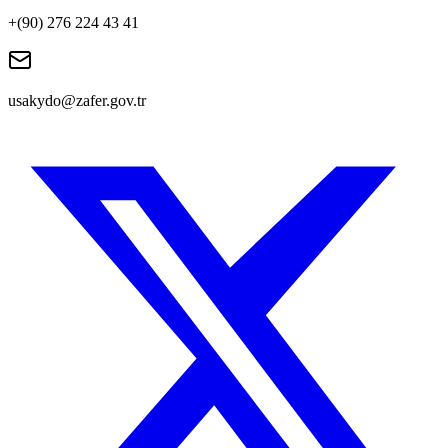
+(90) 276 224 43 41
usakydo@zafer.gov.tr