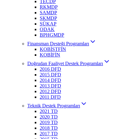
TEÇDP
RKMDP
SAMDP
SKMDP
SÜKAP
ODAK
BPHGMDP
Finansman Desteği Programları
KOBİSTFİN
KOBİFİN
Doğrudan Faaliyet Destek Programları
2016 DFD
2015 DFD
2014 DFD
2013 DFD
2012 DFD
2011 DFD
Teknik Destek Programları
2021 TD
2020 TD
2019 TD
2018 TD
2017 TD