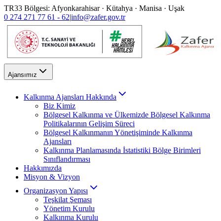
TR33 Bölgesi: Afyonkarahisar · Kütahya · Manisa · Uşak
0 274 271 77 61 - 62
|
info@zafer.gov.tr
Ajansımız
Kalkınma Ajansları Hakkında
Biz Kimiz
Bölgesel Kalkınma ve Ülkemizde Bölgesel Kalkınma
Politikalarının Gelişim Süreci
Bölgesel Kalkınmanın Yönetişiminde Kalkınma
Ajansları
Kalkınma Planlamasında İstatistiki Bölge Birimleri
Sınıflandırması
Hakkımızda
Misyon & Vizyon
Organizasyon Yapısı
Teşkilat Şeması
Yönetim Kurulu
Kalkınma Kurulu