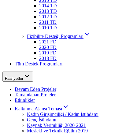
2015 TD
2014 TD
2013 TD
2012 TD
2011 TD
2010 TD
Fizibilite Desteği Programları
2021 FD
2020 FD
2019 FD
2018 FD
Tüm Destek Programları
Faaliyetler
Devam Eden Projeler
Tamamlanan Projeler
Etkinlikler
Kalkınma Ajansı Teması
Kadın Girişimciliği / Kadın İstihdamı
Genç İstihdamı
Kaynak Verimliliği 2020-2021
Mesleki ve Teknik Eğitim 2019