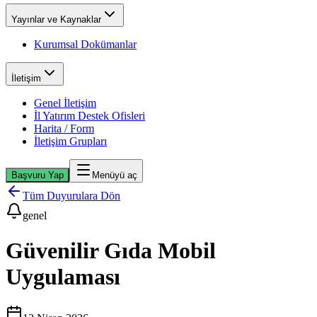
Yayınlar ve Kaynaklar
Kurumsal Dokümanlar
İletişim
Genel İletişim
İl Yatırım Destek Ofisleri
Harita / Form
İletişim Grupları
Başvuru Yap
Menüyü aç
Tüm Duyurulara Dön
genel
Güvenilir Gıda Mobil
Uygulaması