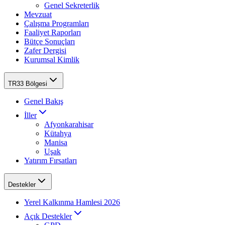
Genel Sekreterlik
Mevzuat
Çalışma Programları
Faaliyet Raporları
Bütçe Sonuçları
Zafer Dergisi
Kurumsal Kimlik
TR33 Bölgesi
Genel Bakış
İller
Afyonkarahisar
Kütahya
Manisa
Uşak
Yatırım Fırsatları
Destekler
Yerel Kalkınma Hamlesi 2026
Açık Destekler