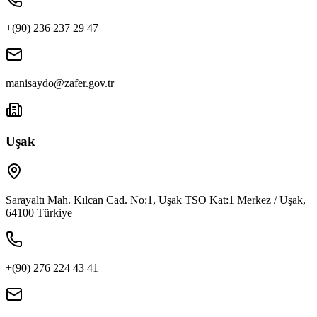
+(90) 236 237 29 47
manisaydo@zafer.gov.tr
Uşak
Sarayaltı Mah. Kılcan Cad. No:1, Uşak TSO Kat:1 Merkez / Uşak,
64100 Türkiye
+(90) 276 224 43 41