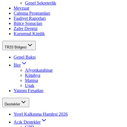
Genel Sekreterlik
Mevzuat
Çalışma Programları
Faaliyet Raporları
Bütçe Sonuçları
Zafer Dergisi
Kurumsal Kimlik
TR33 Bölgesi
Genel Bakış
İller
Afyonkarahisar
Kütahya
Manisa
Uşak
Yatırım Fırsatları
Destekler
Yerel Kalkınma Hamlesi 2026
Açık Destekler