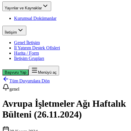
Yayınlar ve Kaynaklar
Kurumsal Dokümanlar
İletişim
Genel İletişim
İl Yatırım Destek Ofisleri
Harita / Form
İletişim Grupları
Başvuru Yap
Menüyü aç
Tüm Duyurulara Dön
genel
Avrupa İşletmeler Ağı Haftalık
Bülteni (26.11.2024)