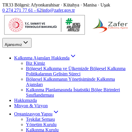
TR33 Bölgesi: Afyonkarahisar · Kütahya · Manisa · Uşak
0 274 271 77 61 - 62
|
info@zafer.gov.tr
Ajansımız
Kalkınma Ajansları Hakkında
Biz Kimiz
Bölgesel Kalkınma ve Ülkemizde Bölgesel Kalkınma
Politikalarının Gelişim Süreci
Bölgesel Kalkınmanın Yönetişiminde Kalkınma
Ajansları
Kalkınma Planlamasında İstatistiki Bölge Birimleri
Sınıflandırması
Hakkımızda
Misyon & Vizyon
Organizasyon Yapısı
Teşkilat Şeması
Yönetim Kurulu
Kalkınma Kurulu