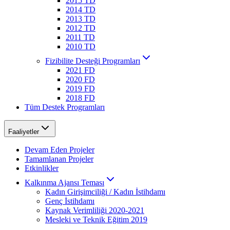
2015 TD
2014 TD
2013 TD
2012 TD
2011 TD
2010 TD
Fizibilite Desteği Programları
2021 FD
2020 FD
2019 FD
2018 FD
Tüm Destek Programları
Faaliyetler
Devam Eden Projeler
Tamamlanan Projeler
Etkinlikler
Kalkınma Ajansı Teması
Kadın Girişimciliği / Kadın İstihdamı
Genç İstihdamı
Kaynak Verimliliği 2020-2021
Mesleki ve Teknik Eğitim 2019