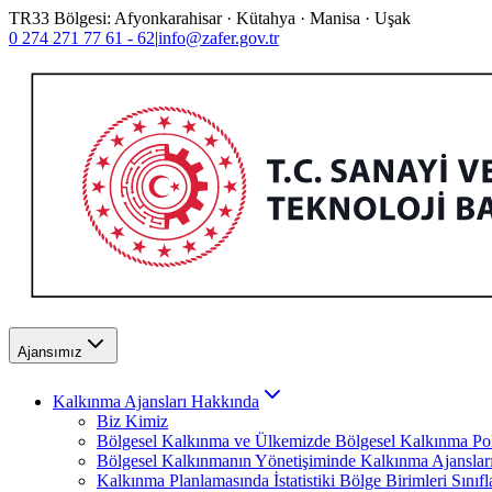
TR33 Bölgesi: Afyonkarahisar · Kütahya · Manisa · Uşak
0 274 271 77 61 - 62
|
info@zafer.gov.tr
Ajansımız
Kalkınma Ajansları Hakkında
Biz Kimiz
Bölgesel Kalkınma ve Ülkemizde Bölgesel Kalkınma Poli
Bölgesel Kalkınmanın Yönetişiminde Kalkınma Ajanslar
Kalkınma Planlamasında İstatistiki Bölge Birimleri Sınıf