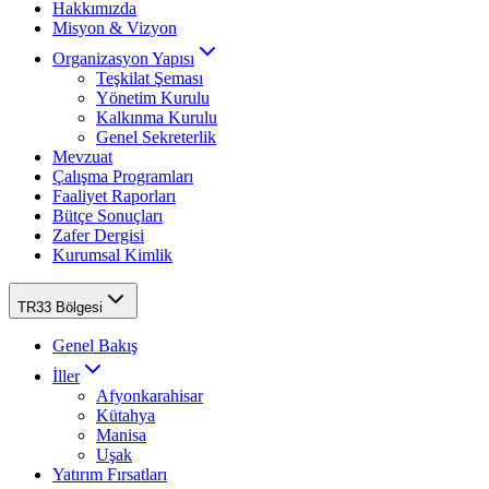
Hakkımızda
Misyon & Vizyon
Organizasyon Yapısı
Teşkilat Şeması
Yönetim Kurulu
Kalkınma Kurulu
Genel Sekreterlik
Mevzuat
Çalışma Programları
Faaliyet Raporları
Bütçe Sonuçları
Zafer Dergisi
Kurumsal Kimlik
TR33 Bölgesi
Genel Bakış
İller
Afyonkarahisar
Kütahya
Manisa
Uşak
Yatırım Fırsatları