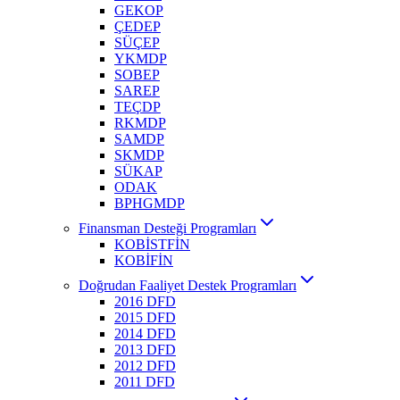
GEKOP
ÇEDEP
SÜÇEP
YKMDP
SOBEP
SAREP
TEÇDP
RKMDP
SAMDP
SKMDP
SÜKAP
ODAK
BPHGMDP
Finansman Desteği Programları
KOBİSTFİN
KOBİFİN
Doğrudan Faaliyet Destek Programları
2016 DFD
2015 DFD
2014 DFD
2013 DFD
2012 DFD
2011 DFD