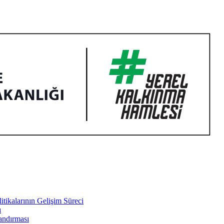
tikalarının Gelişim Süreci
ı
landırması