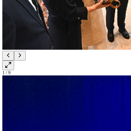
1
/
9