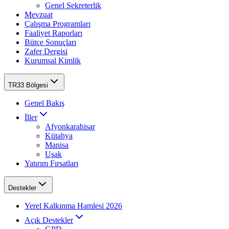
Genel Sekreterlik
Mevzuat
Çalışma Programları
Faaliyet Raporları
Bütçe Sonuçları
Zafer Dergisi
Kurumsal Kimlik
TR33 Bölgesi
Genel Bakış
İller
Afyonkarahisar
Kütahya
Manisa
Uşak
Yatırım Fırsatları
Destekler
Yerel Kalkınma Hamlesi 2026
Açık Destekler