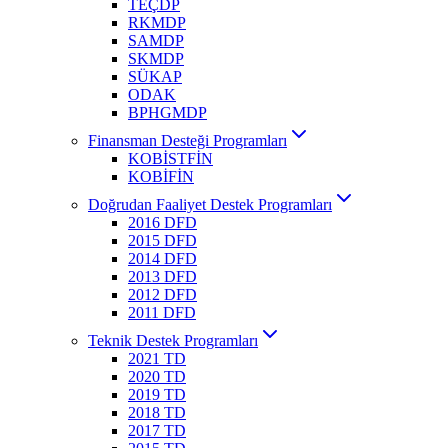
TEÇDP
RKMDP
SAMDP
SKMDP
SÜKAP
ODAK
BPHGMDP
Finansman Desteği Programları
KOBİSTFİN
KOBİFİN
Doğrudan Faaliyet Destek Programları
2016 DFD
2015 DFD
2014 DFD
2013 DFD
2012 DFD
2011 DFD
Teknik Destek Programları
2021 TD
2020 TD
2019 TD
2018 TD
2017 TD