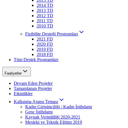
2015 TD
2014 TD
2013 TD
2012 TD
2011 TD
2010 TD
Fizibilite Desteği Programları
2021 FD
2020 FD
2019 FD
2018 FD
Tüm Destek Programları
Faaliyetler
Devam Eden Projeler
Tamamlanan Projeler
Etkinlikler
Kalkınma Ajansı Teması
Kadın Girişimciliği / Kadın İstihdamı
Genç İstihdamı
Kaynak Verimliliği 2020-2021
Mesleki ve Teknik Eğitim 2019