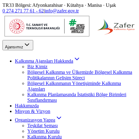
TR33 Bölgesi: Afyonkarahisar · Kütahya · Manisa · Uşak
0 274 271 77 61 - 62
|
info@zafer.gov.tr
Ajansımız
Kalkınma Ajansları Hakkında
Biz Kimiz
Bölgesel Kalkınma ve Ülkemizde Bölgesel Kalkınma
Politikalarının Gelişim Süreci
Bölgesel Kalkınmanın Yönetişiminde Kalkınma
Ajansları
Kalkınma Planlamasında İstatistiki Bölge Birimleri
Sınıflandırması
Hakkımızda
Misyon & Vizyon
Organizasyon Yapısı
Teşkilat Şeması
Yönetim Kurulu
Kalkınma Kurulu