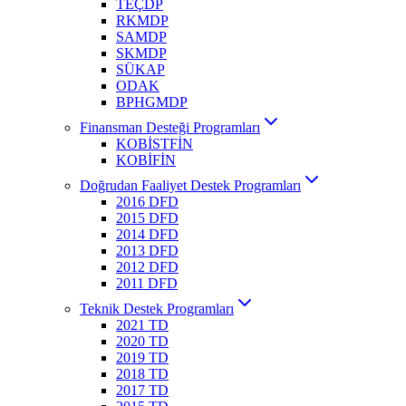
TEÇDP
RKMDP
SAMDP
SKMDP
SÜKAP
ODAK
BPHGMDP
Finansman Desteği Programları
KOBİSTFİN
KOBİFİN
Doğrudan Faaliyet Destek Programları
2016 DFD
2015 DFD
2014 DFD
2013 DFD
2012 DFD
2011 DFD
Teknik Destek Programları
2021 TD
2020 TD
2019 TD
2018 TD
2017 TD