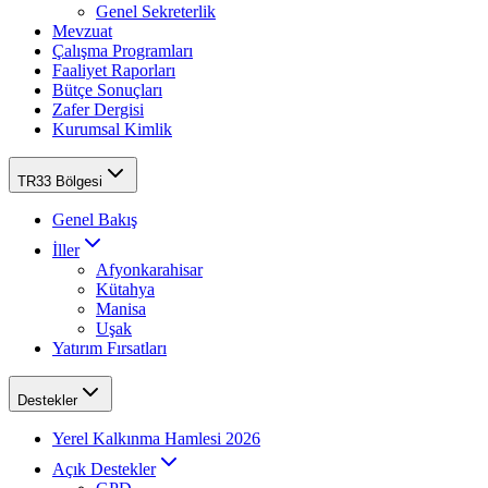
Genel Sekreterlik
Mevzuat
Çalışma Programları
Faaliyet Raporları
Bütçe Sonuçları
Zafer Dergisi
Kurumsal Kimlik
TR33 Bölgesi
Genel Bakış
İller
Afyonkarahisar
Kütahya
Manisa
Uşak
Yatırım Fırsatları
Destekler
Yerel Kalkınma Hamlesi 2026
Açık Destekler