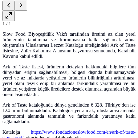
1
/
1
Slow Food Biyoçeşitlilik Vakfı tarafından üretimi az olan yerel
ürünlerinin tanıtımına ve korunmasına katkı sağlamak adına
oluşturulan Uluslararası Lezzet Kataloğu niteliğindeki Ark of Taste
listesine, Zafer Kalkınma Ajansının başvurusu sonucunda, Karahallı
Kavunu kabul edildi.
Ark of Taste listesi, ürünlerin detayları hakkındaki bilgilere tüm
dünyadan erişim sağlanabilmesi, bölgesi dışında bulunamayacak
yerel ve az miktarda yetiştirilen ürünlerin bilinirliğinin arttırılması,
yerel olanı teşvik edip bu anlamda farkındalık yaratılması ve bu
ürünleri yetiştiren küçük üreticilere destek olunması açısından büyük
önem taşımaktadır.
Ark of Taste kataloğunda dünya genelinden 6.328, Türkiye’den ise
124 ürün bulunmaktadır. Katalogda yer almak, uluslararası arenada
gastronomi alanında tanınırlık ve farkındalık yaratmaya katkı
sağlamaktadır.
Kataloğa
https://www.fondazioneslowfood.com/en/ark-of-taste-
slow-food/
adresinden ulaşılabilmektedir.