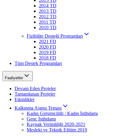
2015 TD
2014 TD
2013 TD
2012 TD
2011 TD
2010 TD
Fizibilite Desteği Programları
2021 FD
2020 FD
2019 FD
2018 FD
Tüm Destek Programları
Faaliyetler
Devam Eden Projeler
Tamamlanan Projeler
Etkinlikler
Kalkınma Ajansı Teması
Kadın Girişimciliği / Kadın İstihdamı
Genç İstihdamı
Kaynak Verimliliği 2020-2021
Mesleki ve Teknik Eğitim 2019