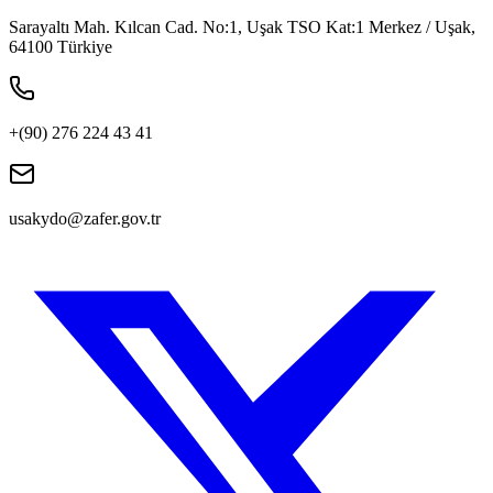
Sarayaltı Mah. Kılcan Cad. No:1, Uşak TSO Kat:1 Merkez / Uşak,
64100 Türkiye
+(90) 276 224 43 41
usakydo@zafer.gov.tr