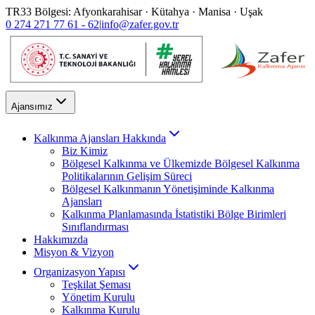
TR33 Bölgesi: Afyonkarahisar · Kütahya · Manisa · Uşak
0 274 271 77 61 - 62
|
info@zafer.gov.tr
Ajansımız
Kalkınma Ajansları Hakkında
Biz Kimiz
Bölgesel Kalkınma ve Ülkemizde Bölgesel Kalkınma
Politikalarının Gelişim Süreci
Bölgesel Kalkınmanın Yönetişiminde Kalkınma
Ajansları
Kalkınma Planlamasında İstatistiki Bölge Birimleri
Sınıflandırması
Hakkımızda
Misyon & Vizyon
Organizasyon Yapısı
Teşkilat Şeması
Yönetim Kurulu
Kalkınma Kurulu