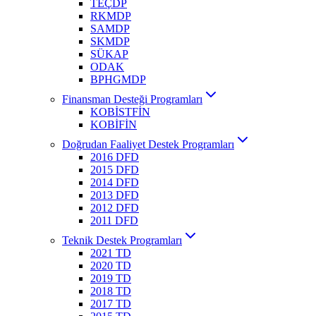
TEÇDP
RKMDP
SAMDP
SKMDP
SÜKAP
ODAK
BPHGMDP
Finansman Desteği Programları
KOBİSTFİN
KOBİFİN
Doğrudan Faaliyet Destek Programları
2016 DFD
2015 DFD
2014 DFD
2013 DFD
2012 DFD
2011 DFD
Teknik Destek Programları
2021 TD
2020 TD
2019 TD
2018 TD
2017 TD