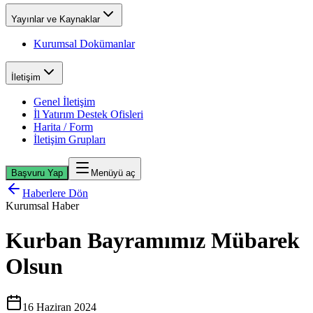
Yayınlar ve Kaynaklar
Kurumsal Dokümanlar
İletişim
Genel İletişim
İl Yatırım Destek Ofisleri
Harita / Form
İletişim Grupları
Başvuru Yap
Menüyü aç
Haberlere Dön
Kurumsal Haber
Kurban Bayramımız Mübarek
Olsun
16 Haziran 2024