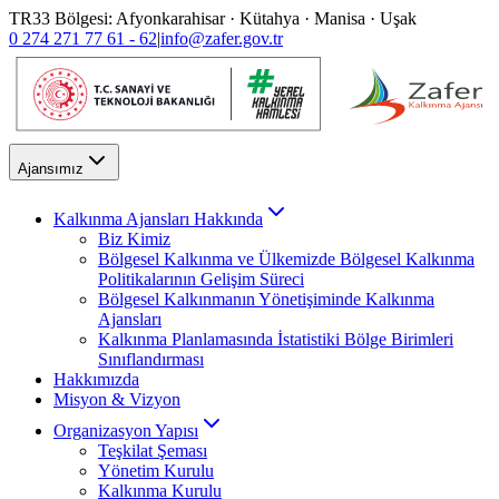
TR33 Bölgesi: Afyonkarahisar · Kütahya · Manisa · Uşak
0 274 271 77 61 - 62
|
info@zafer.gov.tr
Ajansımız
Kalkınma Ajansları Hakkında
Biz Kimiz
Bölgesel Kalkınma ve Ülkemizde Bölgesel Kalkınma
Politikalarının Gelişim Süreci
Bölgesel Kalkınmanın Yönetişiminde Kalkınma
Ajansları
Kalkınma Planlamasında İstatistiki Bölge Birimleri
Sınıflandırması
Hakkımızda
Misyon & Vizyon
Organizasyon Yapısı
Teşkilat Şeması
Yönetim Kurulu
Kalkınma Kurulu