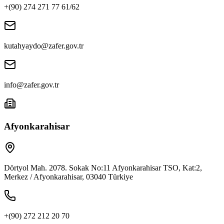
+(90) 274 271 77 61/62
kutahyaydo@zafer.gov.tr
info@zafer.gov.tr
Afyonkarahisar
Dörtyol Mah. 2078. Sokak No:11 Afyonkarahisar TSO, Kat:2,
Merkez / Afyonkarahisar, 03040 Türkiye
+(90) 272 212 20 70