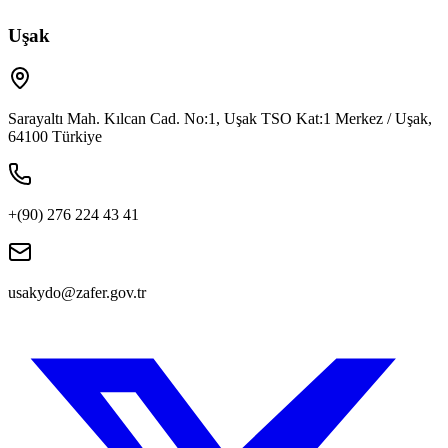
Uşak
Sarayaltı Mah. Kılcan Cad. No:1, Uşak TSO Kat:1 Merkez / Uşak,
64100 Türkiye
+(90) 276 224 43 41
usakydo@zafer.gov.tr