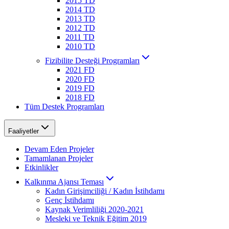
2015 TD
2014 TD
2013 TD
2012 TD
2011 TD
2010 TD
Fizibilite Desteği Programları
2021 FD
2020 FD
2019 FD
2018 FD
Tüm Destek Programları
Faaliyetler
Devam Eden Projeler
Tamamlanan Projeler
Etkinlikler
Kalkınma Ajansı Teması
Kadın Girişimciliği / Kadın İstihdamı
Genç İstihdamı
Kaynak Verimliliği 2020-2021
Mesleki ve Teknik Eğitim 2019