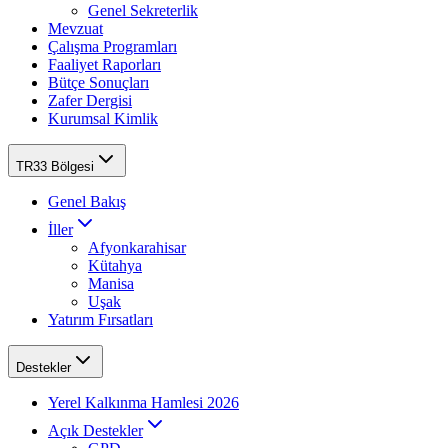
Genel Sekreterlik
Mevzuat
Çalışma Programları
Faaliyet Raporları
Bütçe Sonuçları
Zafer Dergisi
Kurumsal Kimlik
TR33 Bölgesi
Genel Bakış
İller
Afyonkarahisar
Kütahya
Manisa
Uşak
Yatırım Fırsatları
Destekler
Yerel Kalkınma Hamlesi 2026
Açık Destekler