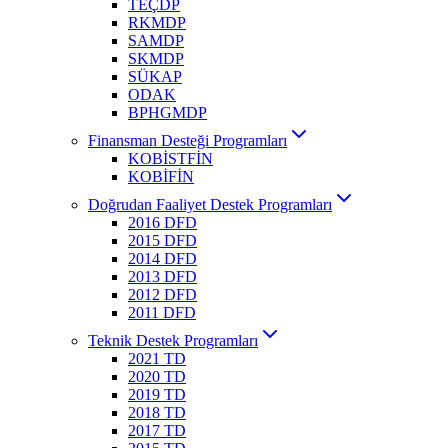
TEÇDP
RKMDP
SAMDP
SKMDP
SÜKAP
ODAK
BPHGMDP
Finansman Desteği Programları
KOBİSTFİN
KOBİFİN
Doğrudan Faaliyet Destek Programları
2016 DFD
2015 DFD
2014 DFD
2013 DFD
2012 DFD
2011 DFD
Teknik Destek Programları
2021 TD
2020 TD
2019 TD
2018 TD
2017 TD