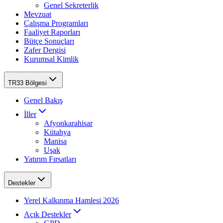
Genel Sekreterlik
Mevzuat
Çalışma Programları
Faaliyet Raporları
Bütçe Sonuçları
Zafer Dergisi
Kurumsal Kimlik
TR33 Bölgesi
Genel Bakış
İller
Afyonkarahisar
Kütahya
Manisa
Uşak
Yatırım Fırsatları
Destekler
Yerel Kalkınma Hamlesi 2026
Açık Destekler