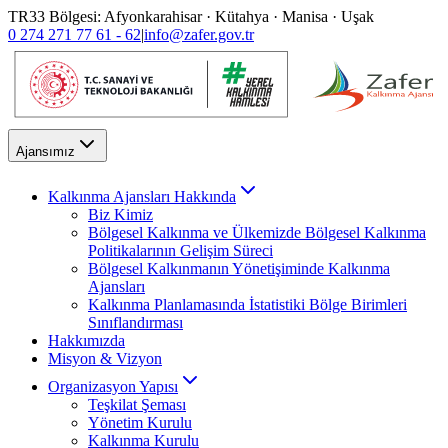
TR33 Bölgesi: Afyonkarahisar · Kütahya · Manisa · Uşak
0 274 271 77 61 - 62
|
info@zafer.gov.tr
Ajansımız
Kalkınma Ajansları Hakkında
Biz Kimiz
Bölgesel Kalkınma ve Ülkemizde Bölgesel Kalkınma
Politikalarının Gelişim Süreci
Bölgesel Kalkınmanın Yönetişiminde Kalkınma
Ajansları
Kalkınma Planlamasında İstatistiki Bölge Birimleri
Sınıflandırması
Hakkımızda
Misyon & Vizyon
Organizasyon Yapısı
Teşkilat Şeması
Yönetim Kurulu
Kalkınma Kurulu