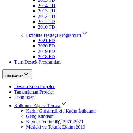
2015 TD
2014 TD
2013 TD
2012 TD
2011 TD
2010 TD
Fizibilite Desteği Programları
2021 FD
2020 FD
2019 FD
2018 FD
Tüm Destek Programları
Faaliyetler
Devam Eden Projeler
Tamamlanan Projeler
Etkinlikler
Kalkınma Ajansı Teması
Kadın Girişimciliği / Kadın İstihdamı
Genç İstihdamı
Kaynak Verimliliği 2020-2021
Mesleki ve Teknik Eğitim 2019