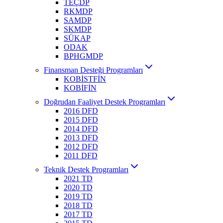
TEÇDP
RKMDP
SAMDP
SKMDP
SÜKAP
ODAK
BPHGMDP
Finansman Desteği Programları
KOBİSTFİN
KOBİFİN
Doğrudan Faaliyet Destek Programları
2016 DFD
2015 DFD
2014 DFD
2013 DFD
2012 DFD
2011 DFD
Teknik Destek Programları
2021 TD
2020 TD
2019 TD
2018 TD
2017 TD