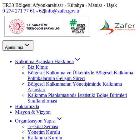
TR33 Bölgesi: Afyonkarahisar · Kütahya · Manisa · Uşak
0 274 271 77 61 - 62
|
info@zafer.gov.tr
Ajansımız
Kalkınma Ajansları Hakkında
Biz Kimiz
Bölgesel Kalkınma ve Ülkemizde Bölgesel Kalkınma
Politikalarının Gelişim Süreci
Bölgesel Kalkınmanın Yönetişiminde Kalkınma
Ajansları
Kalkınma Planlamasında İstatistiki Bölge Birimleri
Sınıflandırması
Hakkımızda
Misyon & Vizyon
Organizasyon Yapısı
Teşkilat Şeması
Yönetim Kurulu
Kalkınma Kurulu