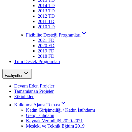
2015 TD
2014 TD
2013 TD
2012 TD
2011 TD
2010 TD
Fizibilite Desteği Programları
2021 FD
2020 FD
2019 FD
2018 FD
Tüm Destek Programları
Faaliyetler
Devam Eden Projeler
Tamamlanan Projeler
Etkinlikler
Kalkınma Ajansı Teması
Kadın Girişimciliği / Kadın İstihdamı
Genç İstihdamı
Kaynak Verimliliği 2020-2021
Mesleki ve Teknik Eğitim 2019