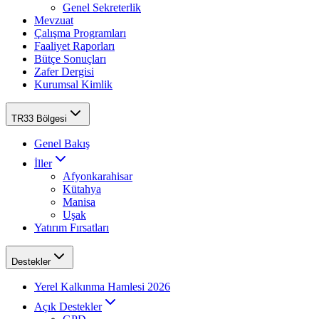
Genel Sekreterlik
Mevzuat
Çalışma Programları
Faaliyet Raporları
Bütçe Sonuçları
Zafer Dergisi
Kurumsal Kimlik
TR33 Bölgesi
Genel Bakış
İller
Afyonkarahisar
Kütahya
Manisa
Uşak
Yatırım Fırsatları
Destekler
Yerel Kalkınma Hamlesi 2026
Açık Destekler