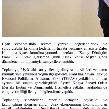
Uşak ekonomisinin sektörel yapısını değerlendirmek ve
sürdürülebilir kalkınma hedeflerini hayata geçirmek amacıyla Zafer
Kalkınma Ajansı koordinasyonunda hazırlanan “Sanayi Dönüşüm
Planı”, 29 Ocak Çarşamba günü Uşak Valisi başkanlığında
düzenlenen bir toplantıyla sanayicilere tanıtıldı.
Toplantıya, Uşak’taki sanayiciler, iş dünyası temsilcileri ve kamu
kurumlarının yetkilileri yoğun ilgi gösterdi. Planı hazırlayan Türkiye
Ekonomi Politikaları Araştırma Vakfı (TEPAV) yetkilisi tarafından
ayrıntılı bir sunum gerçekleştirildi. Ayrıca Konya Sanayi Odası
Mesleki Eğitim ve Danışmanlık Hizmetleri yetkilisi tarafından da
enerji verimliliği ile ilgili bilgilendirme yapıldı.
Toplantıda, sanayicilerle raporun detayları paylaşıldı ve
katılımcıların görüşleri alındı. Uşak ekonomisinin lokomotifi olan
tekstil sektörünün güçlendirilmesi ve katma değerli üretim