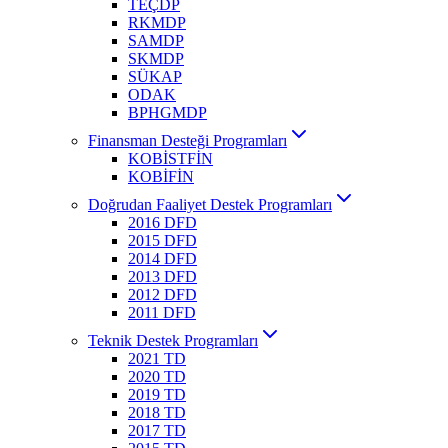
TEÇDP
RKMDP
SAMDP
SKMDP
SÜKAP
ODAK
BPHGMDP
Finansman Desteği Programları
KOBİSTFİN
KOBİFİN
Doğrudan Faaliyet Destek Programları
2016 DFD
2015 DFD
2014 DFD
2013 DFD
2012 DFD
2011 DFD
Teknik Destek Programları
2021 TD
2020 TD
2019 TD
2018 TD
2017 TD