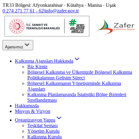
TR33 Bölgesi: Afyonkarahisar · Kütahya · Manisa · Uşak
0 274 271 77 61 - 62
|
info@zafer.gov.tr
Ajansımız
Kalkınma Ajansları Hakkında
Biz Kimiz
Bölgesel Kalkınma ve Ülkemizde Bölgesel Kalkınma
Politikalarının Gelişim Süreci
Bölgesel Kalkınmanın Yönetişiminde Kalkınma
Ajansları
Kalkınma Planlamasında İstatistiki Bölge Birimleri
Sınıflandırması
Hakkımızda
Misyon & Vizyon
Organizasyon Yapısı
Teşkilat Şeması
Yönetim Kurulu
Kalkınma Kurulu