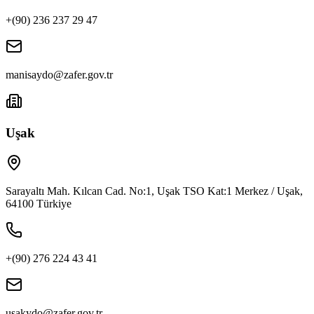
+(90) 236 237 29 47
manisaydo@zafer.gov.tr
Uşak
Sarayaltı Mah. Kılcan Cad. No:1, Uşak TSO Kat:1 Merkez / Uşak,
64100 Türkiye
+(90) 276 224 43 41
usakydo@zafer.gov.tr