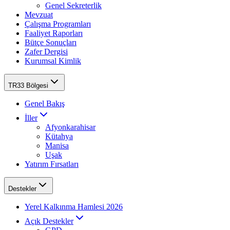
Genel Sekreterlik
Mevzuat
Çalışma Programları
Faaliyet Raporları
Bütçe Sonuçları
Zafer Dergisi
Kurumsal Kimlik
TR33 Bölgesi
Genel Bakış
İller
Afyonkarahisar
Kütahya
Manisa
Uşak
Yatırım Fırsatları
Destekler
Yerel Kalkınma Hamlesi 2026
Açık Destekler