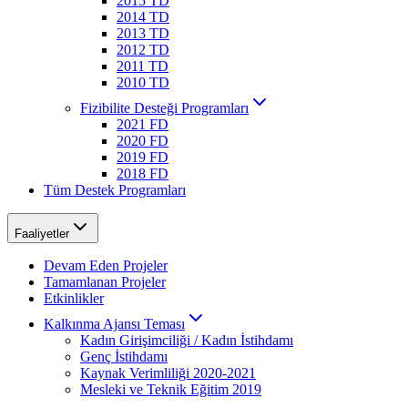
2015 TD
2014 TD
2013 TD
2012 TD
2011 TD
2010 TD
Fizibilite Desteği Programları
2021 FD
2020 FD
2019 FD
2018 FD
Tüm Destek Programları
Faaliyetler
Devam Eden Projeler
Tamamlanan Projeler
Etkinlikler
Kalkınma Ajansı Teması
Kadın Girişimciliği / Kadın İstihdamı
Genç İstihdamı
Kaynak Verimliliği 2020-2021
Mesleki ve Teknik Eğitim 2019