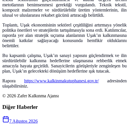
metotlarının benimsenmesi gerektiği vurgulandı. Teknik tekstil,
kompozit malzemeler ve sürdürülebilir üretim yöntemlerinin, ilin
ulusal ve uluslararası rekabet gücünü artıracağı belirtildi.
Toplantı, Uşak ekonomisinin sektörel çeşitliliğini artırmaya yönelik
politika önerileri ve stratejilerin tartışılmasıyla sona erdi. Katılımcılar,
raporda yer alan stratejik sıçrama alanlarının Uşak’ın kalkınmasına
önemli katkılar sağlayacağı konusunda hemfikir olduklarını
belirttiler.
Bu kapsamlı çalışma, Uşak’ın sanayi yapısını güçlendirmek ve ilin
sürdürülebilir kalkınma hedeflerine ulaşmasına rehberlik etmek
amacıyla hayata geçirildi. Sanayicilerin görüşleriyle zenginleşen bu
plan, Uşak’ın gelecekteki dönüşüm hedeflerine ışık tutacak.
Rapora
https://www.kalkinmakutuphanesi.gov.tr/
adresinden
ulaşabilirsiniz.
©
2026
Zafer Kalkınma Ajansı
Diğer Haberler
7 Ağustos 2026