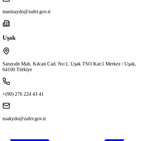
manisaydo@zafer.gov.tr
Uşak
Sarayaltı Mah. Kılcan Cad. No:1, Uşak TSO Kat:1 Merkez / Uşak,
64100 Türkiye
+(90) 276 224 43 41
usakydo@zafer.gov.tr