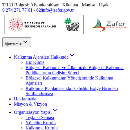
TR33 Bölgesi: Afyonkarahisar · Kütahya · Manisa · Uşak
0 274 271 77 61 - 62
|
info@zafer.gov.tr
Ajansımız
Kalkınma Ajansları Hakkında
Biz Kimiz
Bölgesel Kalkınma ve Ülkemizde Bölgesel Kalkınma
Politikalarının Gelişim Süreci
Bölgesel Kalkınmanın Yönetişiminde Kalkınma
Ajansları
Kalkınma Planlamasında İstatistiki Bölge Birimleri
Sınıflandırması
Hakkımızda
Misyon & Vizyon
Organizasyon Yapısı
Teşkilat Şeması
Yönetim Kurulu
Kalkınma Kurulu