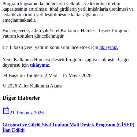
Program kapsamında, bölgelerin yetkinlik ve teknoloji üretim
kapasitesinin artırılması, ithal girdilerin yerli imkânlarla üretilmesi ve
tedarik zincirinin yerlileştirilmesine katkı sağlanması
amaçlanmaktadır.
Bu çerçevede, 2026 yılı Yerel Kalkınma Hamlesi Teşvik Programı
yatırım konuları güncellenmiştir.
👉 İl bazlı yerel yatırım konularını incelemek için
tıklayınız.
Yerel Kalkınma Hamlesi Destek Programı çağrısı açılmıştır. Çağrı
duyurusu için
tıklayınız
.
📅 Başvuru Tarihleri: 2 Mart – 15 Mayıs 2026
©
2026
Zafer Kalkınma Ajansı
Diğer Haberler
21 Temmuz 2026
Girişimci ve Güçlü Sivil Toplum Mali Destek Programı (GİSEP)
İlan Edildi