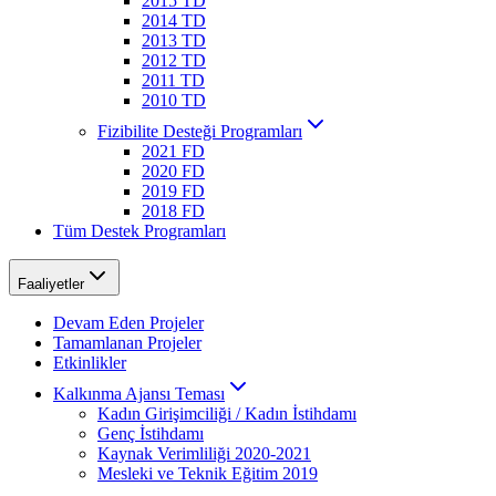
2015 TD
2014 TD
2013 TD
2012 TD
2011 TD
2010 TD
Fizibilite Desteği Programları
2021 FD
2020 FD
2019 FD
2018 FD
Tüm Destek Programları
Faaliyetler
Devam Eden Projeler
Tamamlanan Projeler
Etkinlikler
Kalkınma Ajansı Teması
Kadın Girişimciliği / Kadın İstihdamı
Genç İstihdamı
Kaynak Verimliliği 2020-2021
Mesleki ve Teknik Eğitim 2019