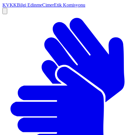
KVKK
Bilgi Edinme
Cimer
Etik Komisyonu