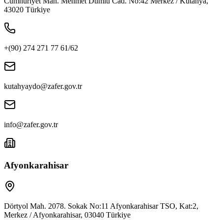
Cumhuriyet Mah. Mehmet Dumlu Cad. No:42 Merkez / Kütahya,
43020 Türkiye
+(90) 274 271 77 61/62
kutahyaydo@zafer.gov.tr
info@zafer.gov.tr
Afyonkarahisar
Dörtyol Mah. 2078. Sokak No:11 Afyonkarahisar TSO, Kat:2,
Merkez / Afyonkarahisar, 03040 Türkiye