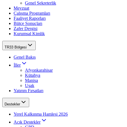
Genel Sekreterlik
Mevzuat
Çalışma Programları
Faaliyet Raporları
Bütçe Sonuçları
Zafer Dergisi
Kurumsal Kimlik
TR33 Bölgesi
Genel Bakış
İller
Afyonkarahisar
Kütahya
Manisa
Uşak
Yatırım Fırsatları
Destekler
Yerel Kalkınma Hamlesi 2026
Açık Destekler