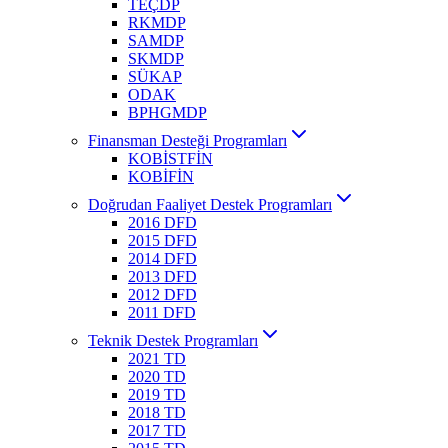
TEÇDP
RKMDP
SAMDP
SKMDP
SÜKAP
ODAK
BPHGMDP
Finansman Desteği Programları
KOBİSTFİN
KOBİFİN
Doğrudan Faaliyet Destek Programları
2016 DFD
2015 DFD
2014 DFD
2013 DFD
2012 DFD
2011 DFD
Teknik Destek Programları
2021 TD
2020 TD
2019 TD
2018 TD
2017 TD