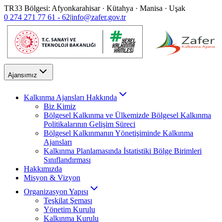
TR33 Bölgesi: Afyonkarahisar · Kütahya · Manisa · Uşak
0 274 271 77 61 - 62
|
info@zafer.gov.tr
Ajansımız
Kalkınma Ajansları Hakkında
Biz Kimiz
Bölgesel Kalkınma ve Ülkemizde Bölgesel Kalkınma
Politikalarının Gelişim Süreci
Bölgesel Kalkınmanın Yönetişiminde Kalkınma
Ajansları
Kalkınma Planlamasında İstatistiki Bölge Birimleri
Sınıflandırması
Hakkımızda
Misyon & Vizyon
Organizasyon Yapısı
Teşkilat Şeması
Yönetim Kurulu
Kalkınma Kurulu