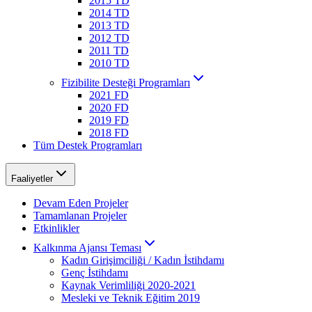
2015 TD
2014 TD
2013 TD
2012 TD
2011 TD
2010 TD
Fizibilite Desteği Programları
2021 FD
2020 FD
2019 FD
2018 FD
Tüm Destek Programları
Faaliyetler
Devam Eden Projeler
Tamamlanan Projeler
Etkinlikler
Kalkınma Ajansı Teması
Kadın Girişimciliği / Kadın İstihdamı
Genç İstihdamı
Kaynak Verimliliği 2020-2021
Mesleki ve Teknik Eğitim 2019