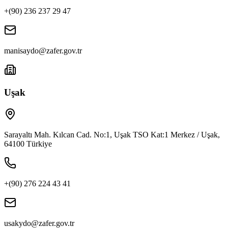
+(90) 236 237 29 47
manisaydo@zafer.gov.tr
Uşak
Sarayaltı Mah. Kılcan Cad. No:1, Uşak TSO Kat:1 Merkez / Uşak,
64100 Türkiye
+(90) 276 224 43 41
usakydo@zafer.gov.tr