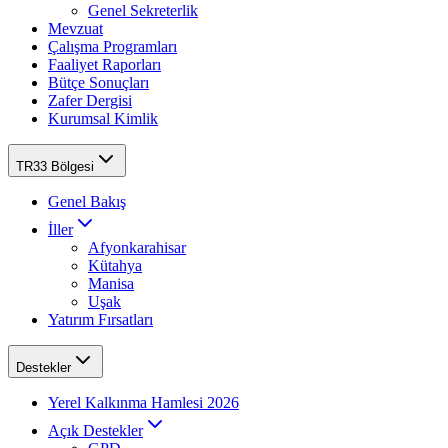
Genel Sekreterlik
Mevzuat
Çalışma Programları
Faaliyet Raporları
Bütçe Sonuçları
Zafer Dergisi
Kurumsal Kimlik
TR33 Bölgesi
Genel Bakış
İller
Afyonkarahisar
Kütahya
Manisa
Uşak
Yatırım Fırsatları
Destekler
Yerel Kalkınma Hamlesi 2026
Açık Destekler