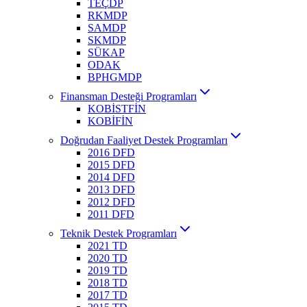
TEÇDP
RKMDP
SAMDP
SKMDP
SÜKAP
ODAK
BPHGMDP
Finansman Desteği Programları
KOBİSTFİN
KOBİFİN
Doğrudan Faaliyet Destek Programları
2016 DFD
2015 DFD
2014 DFD
2013 DFD
2012 DFD
2011 DFD
Teknik Destek Programları
2021 TD
2020 TD
2019 TD
2018 TD
2017 TD