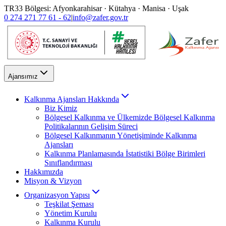
TR33 Bölgesi: Afyonkarahisar · Kütahya · Manisa · Uşak
0 274 271 77 61 - 62
|
info@zafer.gov.tr
Ajansımız
Kalkınma Ajansları Hakkında
Biz Kimiz
Bölgesel Kalkınma ve Ülkemizde Bölgesel Kalkınma
Politikalarının Gelişim Süreci
Bölgesel Kalkınmanın Yönetişiminde Kalkınma
Ajansları
Kalkınma Planlamasında İstatistiki Bölge Birimleri
Sınıflandırması
Hakkımızda
Misyon & Vizyon
Organizasyon Yapısı
Teşkilat Şeması
Yönetim Kurulu
Kalkınma Kurulu