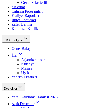
Genel Sekreterlik
Mevzuat
Çalışma Programları
Faaliyet Raporları
Bütçe Sonuçları
Zafer Dergisi
Kurumsal Kimlik
TR33 Bölgesi
Genel Bakış
İller
Afyonkarahisar
Kütahya
Manisa
Uşak
Yatırım Fırsatları
Destekler
Yerel Kalkınma Hamlesi 2026
Açık Destekler