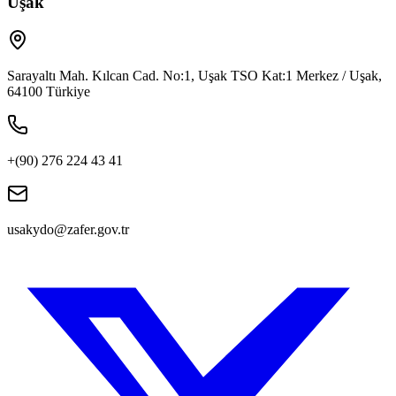
Uşak
Sarayaltı Mah. Kılcan Cad. No:1, Uşak TSO Kat:1 Merkez / Uşak,
64100 Türkiye
+(90) 276 224 43 41
usakydo@zafer.gov.tr