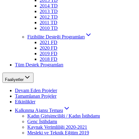
2015 TD
2014 TD
2013 TD
2012 TD
2011 TD
2010 TD
Fizibilite Desteği Programları
2021 FD
2020 FD
2019 FD
2018 FD
Tüm Destek Programları
Faaliyetler
Devam Eden Projeler
Tamamlanan Projeler
Etkinlikler
Kalkınma Ajansı Teması
Kadın Girişimciliği / Kadın İstihdamı
Genç İstihdamı
Kaynak Verimliliği 2020-2021
Mesleki ve Teknik Eğitim 2019