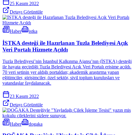
25 Kasım 2022
Detayı Görüntüle
Haber
istka
İSTKA desteği ile Hazırlanan Tuzla Belediyesi Açık
Veri Portalı Hizmete Açıldı
Tuzla Belediyesi’nin İstanbul Kalkınma Ajansı’nın (İSTKA) desteği
ile hayata geçirdiği Tuzla Belediyesi Açık Veri Portalı erişime açıldı.
70 veri setinin yer aldığı portaldan; akademik araştırma yapan
eğitimciler, girişimciler, özel sektör, sivil toplum kuruluşları ve
vatandaşlar faydalanacak.
23 Kasım 2022
Detayı Görüntüle
Haber
dogaka