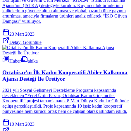
Dönüşüm ve Güvenli Ürün Merkezi “İGDEM” İstanbul Kalkınma
Ajansı’nın (İSTKA) desteğiyle kuruldu. Kuyumculuk ürünlerinin
kalitelerinin güvence altına alınması ve global pazarda ülke payının
arttırılması amacıyla firmaların ürünleri analiz edilerek “İKO Güven
Damgası” vuruluyor.
23 Mart 2023
Detayı Görüntüle
Haber
ahika
Ortahisar'ın İlk Kadın Kooperatifi Ahiler Kalkınma
Ajansı Desteği İle Üretiyor
2021 yılı Sosyal Gelişmeyi Destekleme Programı kapsamında
desteklenen “Yerel Ürün Pazarı, Ortahisar Kadın Girişimciler
Kooperatifi” projesi tamamlanarak 8 Mart Dünya Kadınlar Gününde
açılışı gerçekleştirildi. Proje kapsamında 10 işsiz kadın kooperatif
bünyesinde hem kurucu ortak hem de çalışan olarak istihdam edildi.
10 Mart 2023