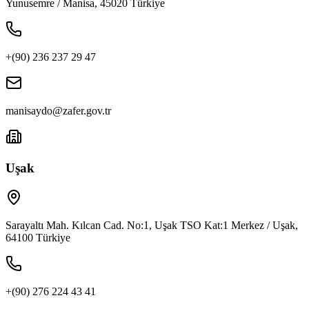
Yunusemre / Manisa, 45020 Türkiye
+(90) 236 237 29 47
manisaydo@zafer.gov.tr
Uşak
Sarayaltı Mah. Kılcan Cad. No:1, Uşak TSO Kat:1 Merkez / Uşak,
64100 Türkiye
+(90) 276 224 43 41