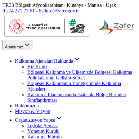
TR33 Bölgesi: Afyonkarahisar · Kütahya · Manisa · Uşak
0 274 271 77 61 - 62
|
info@zafer.gov.tr
Ajansımız
Kalkınma Ajansları Hakkında
Biz Kimiz
Bölgesel Kalkınma ve Ülkemizde Bölgesel Kalkınma
Politikalarının Gelişim Süreci
Bölgesel Kalkınmanın Yönetişiminde Kalkınma
Ajansları
Kalkınma Planlamasında İstatistiki Bölge Birimleri
Sınıflandırması
Hakkımızda
Misyon & Vizyon
Organizasyon Yapısı
Teşkilat Şeması
Yönetim Kurulu
Kalkınma Kurulu