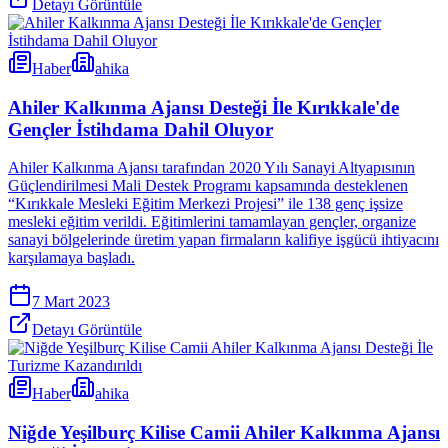
Detayı Görüntüle
Haber
ahika
Ahiler Kalkınma Ajansı Desteği İle Kırıkkale'de
Gençler İstihdama Dahil Oluyor
Ahiler Kalkınma Ajansı tarafından 2020 Yılı Sanayi Altyapısının
Güçlendirilmesi Mali Destek Programı kapsamında desteklenen
“Kırıkkale Mesleki Eğitim Merkezi Projesi” ile 138 genç işsize
mesleki eğitim verildi. Eğitimlerini tamamlayan gençler, organize
sanayi bölgelerinde üretim yapan firmaların kalifiye işgücü ihtiyacını
karşılamaya başladı.
7 Mart 2023
Detayı Görüntüle
Haber
ahika
Niğde Yeşilburç Kilise Camii Ahiler Kalkınma Ajansı