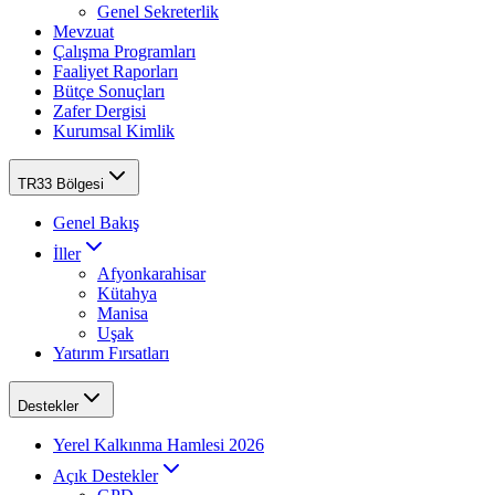
Genel Sekreterlik
Mevzuat
Çalışma Programları
Faaliyet Raporları
Bütçe Sonuçları
Zafer Dergisi
Kurumsal Kimlik
TR33 Bölgesi
Genel Bakış
İller
Afyonkarahisar
Kütahya
Manisa
Uşak
Yatırım Fırsatları
Destekler
Yerel Kalkınma Hamlesi 2026
Açık Destekler