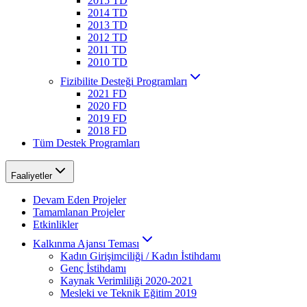
2015 TD
2014 TD
2013 TD
2012 TD
2011 TD
2010 TD
Fizibilite Desteği Programları
2021 FD
2020 FD
2019 FD
2018 FD
Tüm Destek Programları
Faaliyetler
Devam Eden Projeler
Tamamlanan Projeler
Etkinlikler
Kalkınma Ajansı Teması
Kadın Girişimciliği / Kadın İstihdamı
Genç İstihdamı
Kaynak Verimliliği 2020-2021
Mesleki ve Teknik Eğitim 2019