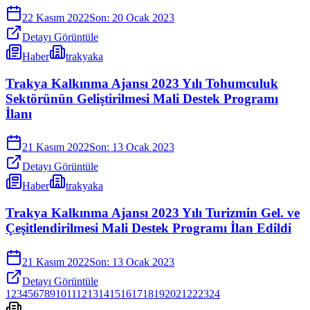
22 Kasım 2022
Son:
20 Ocak 2023
Detayı Görüntüle
Haber
trakyaka
Trakya Kalkınma Ajansı 2023 Yılı Tohumculuk
Sektörünün Geliştirilmesi Mali Destek Programı
İlanı
21 Kasım 2022
Son:
13 Ocak 2023
Detayı Görüntüle
Haber
trakyaka
Trakya Kalkınma Ajansı 2023 Yılı Turizmin Gel. ve
Çeşitlendirilmesi Mali Destek Programı İlan Edildi
21 Kasım 2022
Son:
13 Ocak 2023
Detayı Görüntüle
1
2
3
4
5
6
7
8
9
10
11
12
13
14
15
16
17
18
19
20
21
22
23
24