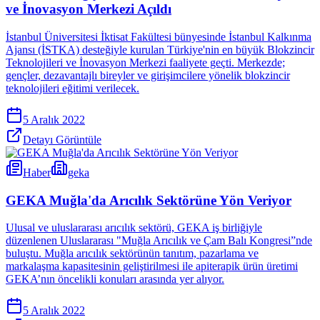
ve İnovasyon Merkezi Açıldı
İstanbul Üniversitesi İktisat Fakültesi bünyesinde İstanbul Kalkınma
Ajansı (İSTKA) desteğiyle kurulan Türkiye'nin en büyük Blokzincir
Teknolojileri ve İnovasyon Merkezi faaliyete geçti. Merkezde;
gençler, dezavantajlı bireyler ve girişimcilere yönelik blokzincir
teknolojileri eğitimi verilecek.
5 Aralık 2022
Detayı Görüntüle
Haber
geka
GEKA Muğla'da Arıcılık Sektörüne Yön Veriyor
Ulusal ve uluslararası arıcılık sektörü, GEKA iş birliğiyle
düzenlenen Uluslararası "Muğla Arıcılık ve Çam Balı Kongresi”nde
buluştu. Muğla arıcılık sektörünün tanıtım, pazarlama ve
markalaşma kapasitesinin geliştirilmesi ile apiterapik ürün üretimi
GEKA’nın öncelikli konuları arasında yer alıyor.
5 Aralık 2022