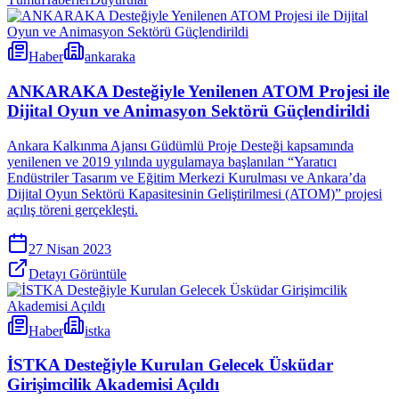
Haber
ankaraka
ANKARAKA Desteğiyle Yenilenen ATOM Projesi ile
Dijital Oyun ve Animasyon Sektörü Güçlendirildi
Ankara Kalkınma Ajansı Güdümlü Proje Desteği kapsamında
yenilenen ve 2019 yılında uygulamaya başlanılan “Yaratıcı
Endüstriler Tasarım ve Eğitim Merkezi Kurulması ve Ankara’da
Dijital Oyun Sektörü Kapasitesinin Geliştirilmesi (ATOM)” projesi
açılış töreni gerçekleşti.
27 Nisan 2023
Detayı Görüntüle
Haber
istka
İSTKA Desteğiyle Kurulan Gelecek Üsküdar
Girişimcilik Akademisi Açıldı