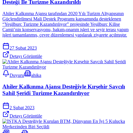
Desteği İle Turizme Kazandırıldı
Ahiler Kalkınma Ajansı tarafından 2020 Yılı Turizm Altyapısının
Güçlendirilmesi Mali Destek Programı kapsamında desteklenen
“Yeşilburç Turizme Kazandırılıyor” projesinde Yeşilburç Kilise
Camii’nin konservasyonu, bakım-onarım işleri ve seyir terası yapım
işleri tamamlanmış, çevre düzenlemesi yapılarak ziyarete açılmıştır.
27 Şubat 2023
Detayı Görüntüle
Duyuru
ahika
Ahiler Kalkınma Ajansı Desteğiyle Kırşehir Savcılı
Sahil Şeridi Turizme Kazandırılıyor
2 Şubat 2023
Detayı Görüntüle