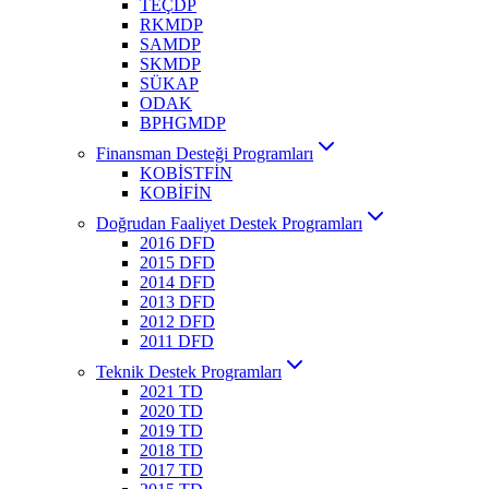
TEÇDP
RKMDP
SAMDP
SKMDP
SÜKAP
ODAK
BPHGMDP
Finansman Desteği Programları
KOBİSTFİN
KOBİFİN
Doğrudan Faaliyet Destek Programları
2016 DFD
2015 DFD
2014 DFD
2013 DFD
2012 DFD
2011 DFD
Teknik Destek Programları
2021 TD
2020 TD
2019 TD
2018 TD
2017 TD