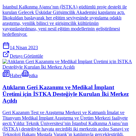
İstanbul Kalkınma Ajansı’nın (İSTKA) güdümlü proje desteği ile
kurulan Gelecek Üsküdar Girişimcilik Akademisi kapılarını açtı.
İlkokuldan başlayarak her eğitim seviyesinde uygulama odaklı
araştırma, yenilik bilinci ve girişimcilik kültürünün
yaygınlaştırılması, yeni nesil eğitim modellerinin geliştirilmesi
hedefleniyor.
14 Nisan 2023
Detayı Görüntüle
Haber
istka
Atıkların Geri Kazanımı ve Medikal İmplant
Üretimi için İSTKA Desteğiyle Kurulan İki Merkez
Açıldı
Geri Kazanım Test ve Araştırma Merkezi ve Katmanlı İmalat ve
Titanyum Medikal İmplant Araştırma ve Üretim Merkezi faaliyete
geçti.Yıldız Teknik Üniversitesi’nin İstanbul Kalkınma Ajansı’nın
(İSTKA) desteğiyle hayata geçirdiği iki merkezin açılışı Sanayi ve
Teknoloji Bakanı Mustafa Varank’ın katılımıyla gerçekleştirildi.