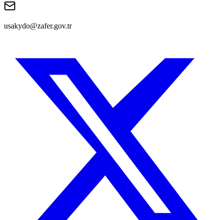
usakydo@zafer.gov.tr