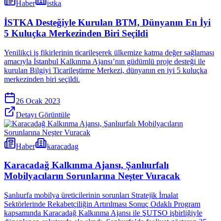
Haber
istka
İSTKA Desteğiyle Kurulan BTM, Dünyanın En İyi
5 Kuluçka Merkezinden Biri Seçildi
Yenilikçi iş fikirlerinin ticarileşerek ülkemize katma değer sağlaması
amacıyla İstanbul Kalkınma Ajansı’nın güdümlü proje desteği ile
kurulan Bilgiyi Ticarileştirme Merkezi, dünyanın en iyi 5 kuluçka
merkezinden biri seçildi.
26 Ocak 2023
Detayı Görüntüle
Haber
karacadag
Karacadağ Kalkınma Ajansı, Şanlıurfalı
Mobilyacıların Sorunlarına Neşter Vuracak
Şanlıurfa mobilya üreticilerinin sorunları Stratejik İmalat
Sektörlerinde Rekabetçiliğin Artırılması Sonuç Odaklı Program
kapsamında Karacadağ Kalkınma Ajansı ile ŞUTSO işbirliğiyle