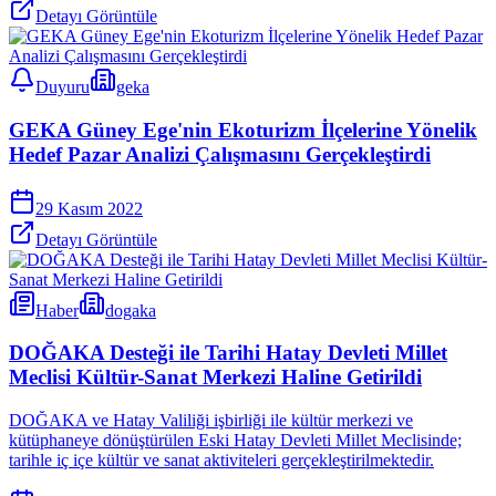
Detayı Görüntüle
Duyuru
geka
GEKA Güney Ege'nin Ekoturizm İlçelerine Yönelik
Hedef Pazar Analizi Çalışmasını Gerçekleştirdi
29 Kasım 2022
Detayı Görüntüle
Haber
dogaka
DOĞAKA Desteği ile Tarihi Hatay Devleti Millet
Meclisi Kültür-Sanat Merkezi Haline Getirildi
DOĞAKA ve Hatay Valiliği işbirliği ile kültür merkezi ve
kütüphaneye dönüştürülen Eski Hatay Devleti Millet Meclisinde;
tarihle iç içe kültür ve sanat aktiviteleri gerçekleştirilmektedir.