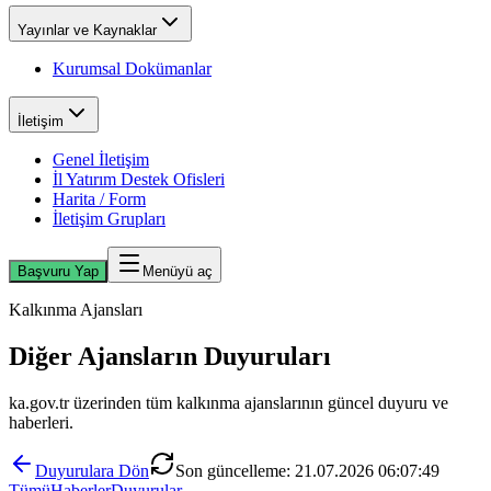
Yayınlar ve Kaynaklar
Kurumsal Dokümanlar
İletişim
Genel İletişim
İl Yatırım Destek Ofisleri
Harita / Form
İletişim Grupları
Başvuru Yap
Menüyü aç
Kalkınma Ajansları
Diğer Ajansların Duyuruları
ka.gov.tr üzerinden tüm kalkınma ajanslarının güncel duyuru ve
haberleri.
Duyurulara Dön
Son güncelleme:
21.07.2026 06:07:49
Tümü
Haberler
Duyurular