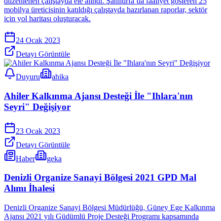
düzenlenen çalıştayda ele alındı. Şanlıurfa’da faaliyet gösteren 25
mobilya üreticisinin katıldığı çalıştayda hazırlanan raporlar, sektör
için yol haritası oluşturacak.
24 Ocak 2023
Detayı Görüntüle
Duyuru
ahika
Ahiler Kalkınma Ajansı Desteği İle "Ihlara'nın
Seyri" Değişiyor
23 Ocak 2023
Detayı Görüntüle
Haber
geka
Denizli Organize Sanayi Bölgesi 2021 GPD Mal
Alımı İhalesi
Denizli Organize Sanayi Bölgesi Müdürlüğü, Güney Ege Kalkınma
Ajansı 2021 yılı Güdümlü Proje Desteği Programı kapsamında