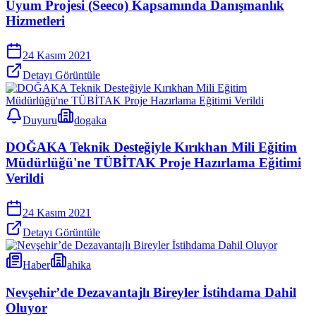
Uyum Projesi (Seeco) Kapsamında Danışmanlık
Hizmetleri
24 Kasım 2021
Detayı Görüntüle
Duyuru
dogaka
DOĞAKA Teknik Desteğiyle Kırıkhan Mili Eğitim
Müdürlüğü'ne TÜBİTAK Proje Hazırlama Eğitimi
Verildi
24 Kasım 2021
Detayı Görüntüle
Haber
ahika
Nevşehir’de Dezavantajlı Bireyler İstihdama Dahil
Oluyor