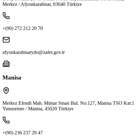
Merkez / Afyonkarahisar, 03040 Türkiye
+(90) 272 212 20 70
afyonkarahisarydo@zafer.gov.tr
Manisa
Merkez Efendi Mah. Mimar Sinan Bul. No:127, Manisa TSO Kat:1
Yunusemre / Manisa, 45020 Türkiye
+(90) 236 237 29 47