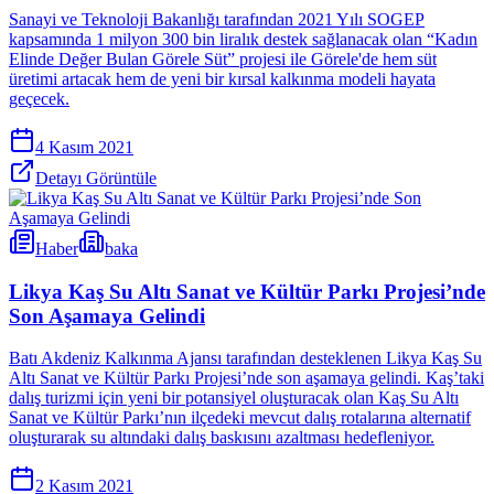
Sanayi ve Teknoloji Bakanlığı tarafından 2021 Yılı SOGEP
kapsamında 1 milyon 300 bin liralık destek sağlanacak olan “Kadın
Elinde Değer Bulan Görele Süt” projesi ile Görele'de hem süt
üretimi artacak hem de yeni bir kırsal kalkınma modeli hayata
geçecek.
4 Kasım 2021
Detayı Görüntüle
Haber
baka
Likya Kaş Su Altı Sanat ve Kültür Parkı Projesi’nde
Son Aşamaya Gelindi
Batı Akdeniz Kalkınma Ajansı tarafından desteklenen Likya Kaş Su
Altı Sanat ve Kültür Parkı Projesi’nde son aşamaya gelindi. Kaş’taki
dalış turizmi için yeni bir potansiyel oluşturacak olan Kaş Su Altı
Sanat ve Kültür Parkı’nın ilçedeki mevcut dalış rotalarına alternatif
oluşturarak su altındaki dalış baskısını azaltması hedefleniyor.
2 Kasım 2021