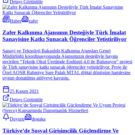
Detayı Görüntüle
Haber
zafer
Zafer Kalkınma Ajansının Desteğiyle Türk İmalat
Sanayisine Katkı Sunacak Öğrenciler Yetiştiriliyor
Sanayi ve Teknoloji Bakanlığı Kalkınma Ajansları Genel
Müdürlüğü koordinasyonunda Ajansımızın desteğiyle hayata
geçirilen “Teknik Okul Üretimde Endüstri 4.0 ile Buluşuyor” projesi
ile Türk sanayisine katkı sunacak öğrenciler yetiştiriliyor. Proje ile
Özel AOSB Rahmiye Sare Palalı MTAL dijital dönüşüm hamlesine
uygun donatılmış atölyeye kavuştu.
25 Kasım 2021
Detayı Görüntüle
Duyuru
dogaka
Türkiye’de Sosyal Girişimcilik Güçlendirme Ve