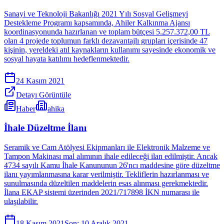
Sanayi ve Teknoloji Bakanlığı 2021 Yılı Sosyal Gelişmeyi
Destekleme Programı kapsamında, Ahiler Kalkınma Ajansı
koordinasyonunda hazırlanan ve toplam bütçesi 5.257.372,00 TL
olan 4 projede toplumun farklı dezavantajlı grupları içerisinde 47
kişinin, yereldeki atıl kaynakların kullanımı sayesinde ekonomik ve
sosyal hayata katılımı hedeflenmektedir.
24 Kasım 2021
Detayı Görüntüle
Haber
ahika
İhale Düzeltme İlanı
Seramik ve Cam Atölyesi Ekipmanları ile Elektronik Malzeme ve
Tampon Makinası mal alımının ihale edileceği ilan edilmiştir. Ancak
4734 sayılı Kamu İhale Kanununun 26'ncı maddesine göre düzeltme
ilanı yayımlanmasına karar verilmiştir. Tekliflerin hazırlanması ve
sunulmasında düzeltilen maddelerin esas alınması gerekmektedir.
İlana EKAP sistemi üzerinden 2021/717898 İKN numarası ile
ulaşılabilir.
18 Kasım 2021
Son:
10 Aralık 2021