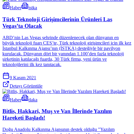
Haber
istka
Türk Teknoloji Girişimcilerinin Ürünleri Las
Vegas’ta Olacak
ABD’nin Las Vegas şehrinde düzenlenecek olan dünyanın en
büyük teknoloji fuarı CES’te, Türk teknoloji girişimcileri için ilk kez
İstanbul Kalkınma Ajansı’nın (İSTKA) desteğiyle bir pavilyon
kurulacak. Dünyanın dört bir yanından 1.100’den fazla teknoloji
şirketinin katılacağı fuarda, 30 Türk firma, yeni ürün ve
teknolojilerini ilk kez tanıtacak.
9 Kasım 2021
Detayı Görüntüle
Haber
daka
Bitlis, Hakkari, Muş ve Van İllerinde Yazılım
Hareketi Başladı!
Doğu Anadolu Kalkınma Ajansının destek olduğu "Yazılım