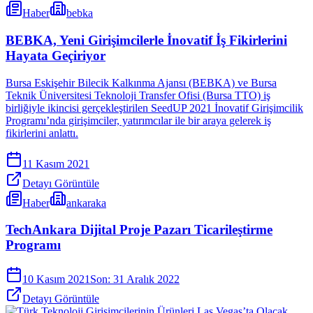
Haber
bebka
BEBKA, Yeni Girişimcilerle İnovatif İş Fikirlerini
Hayata Geçiriyor
Bursa Eskişehir Bilecik Kalkınma Ajansı (BEBKA) ve Bursa
Teknik Üniversitesi Teknoloji Transfer Ofisi (Bursa TTO) iş
birliğiyle ikincisi gerçekleştirilen SeedUP 2021 İnovatif Girişimcilik
Programı’nda girişimciler, yatırımcılar ile bir araya gelerek iş
fikirlerini anlattı.
11 Kasım 2021
Detayı Görüntüle
Haber
ankaraka
TechAnkara Dijital Proje Pazarı Ticarileştirme
Programı
10 Kasım 2021
Son:
31 Aralık 2022
Detayı Görüntüle