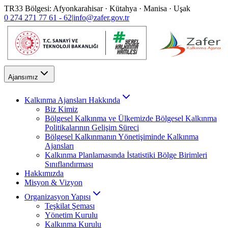
TR33 Bölgesi: Afyonkarahisar · Kütahya · Manisa · Uşak
0 274 271 77 61 - 62
|
info@zafer.gov.tr
Ajansımız
Kalkınma Ajansları Hakkında
Biz Kimiz
Bölgesel Kalkınma ve Ülkemizde Bölgesel Kalkınma
Politikalarının Gelişim Süreci
Bölgesel Kalkınmanın Yönetişiminde Kalkınma
Ajansları
Kalkınma Planlamasında İstatistiki Bölge Birimleri
Sınıflandırması
Hakkımızda
Misyon & Vizyon
Organizasyon Yapısı
Teşkilat Şeması
Yönetim Kurulu
Kalkınma Kurulu