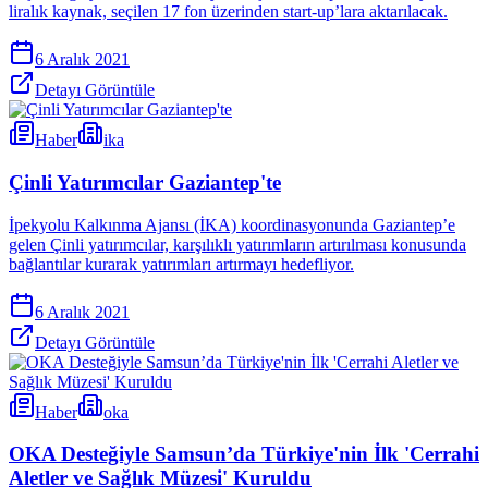
liralık kaynak, seçilen 17 fon üzerinden start-up’lara aktarılacak.
6 Aralık 2021
Detayı Görüntüle
Haber
ika
Çinli Yatırımcılar Gaziantep'te
İpekyolu Kalkınma Ajansı (İKA) koordinasyonunda Gaziantep’e
gelen Çinli yatırımcılar, karşılıklı yatırımların artırılması konusunda
bağlantılar kurarak yatırımları artırmayı hedefliyor.
6 Aralık 2021
Detayı Görüntüle
Haber
oka
OKA Desteğiyle Samsun’da Türkiye'nin İlk 'Cerrahi
Aletler ve Sağlık Müzesi' Kuruldu