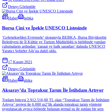
Detayı Görüntüle
Haber
bebka
Bursa Çini ve İpekle UNESCO Listesinde
‘Gelenekselden Evrensele’ sloganıyla BEBKA, Bursa Büyükşehir
Belediyesi ile İl Kültür ve Turizm Müdürlüğü iş birliğinde yapılan
çalışmaların ardından ‘zanaat ve halk sanatları’ dalında UNESCO
Yaratıcı Şehirler Ağı’na dahil oldu.
17 Kasım 2021
Detayı Görüntüle
Haber
ahika
Aksaray’da Topraksız Tarım İle İstihdam Artıyor
Toplam bütçesi 2.912.516,00 TL olan “Topraksız Tarım ile İstihdam
Artıyor’ projesi ile 6.000 m2’lik alanda topraksız tarım yöntemi
uygulanacak ayrıca bölgede bulunan termal su ile ısıtılan bir sera