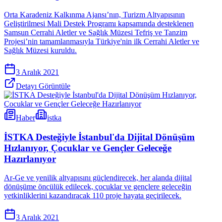
Orta Karadeniz Kalkınma Ajansı’nın, Turizm Altyapısının
Geliştirilmesi Mali Destek Programı kapsamında desteklenen
Samsun Cerrahi Aletler ve Sağlık Müzesi Tefriş ve Tanzim
Projesi’nin tamamlanmasıyla Türkiye'nin ilk Cerrahi Aletler ve
Sağlık Müzesi kuruldu.
3 Aralık 2021
Detayı Görüntüle
Haber
istka
İSTKA Desteğiyle İstanbul'da Dijital Dönüşüm
Hızlanıyor, Çocuklar ve Gençler Geleceğe
Hazırlanıyor
Ar-Ge ve yenilik altyapısını güçlendirecek, her alanda dijital
dönüşüme öncülük edilecek, çocuklar ve gençlere geleceğin
yetkinliklerini kazandıracak 110 proje hayata geçirilecek.
3 Aralık 2021