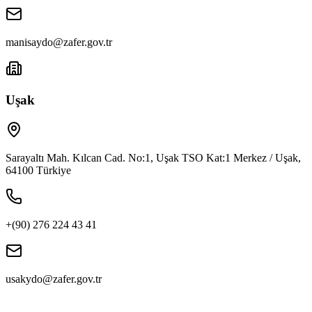
manisaydo@zafer.gov.tr
Uşak
Sarayaltı Mah. Kılcan Cad. No:1, Uşak TSO Kat:1 Merkez / Uşak,
64100 Türkiye
+(90) 276 224 43 41
usakydo@zafer.gov.tr