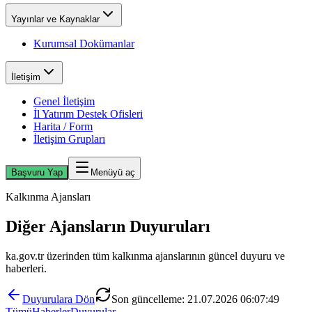
Yayınlar ve Kaynaklar
Kurumsal Dokümanlar
İletişim
Genel İletişim
İl Yatırım Destek Ofisleri
Harita / Form
İletişim Grupları
Başvuru Yap
Menüyü aç
Kalkınma Ajansları
Diğer Ajansların Duyuruları
ka.gov.tr üzerinden tüm kalkınma ajanslarının güncel duyuru ve
haberleri.
Duyurulara Dön
Son güncelleme:
21.07.2026 06:07:49
Tümü
Haberler
Duyurular