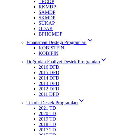
TEÇDP
RKMDP
SAMDP
SKMDP
SÜKAP
ODAK
BPHGMDP
Finansman Desteği Programları
KOBİSTFİN
KOBİFİN
Doğrudan Faaliyet Destek Programları
2016 DFD
2015 DFD
2014 DFD
2013 DFD
2012 DFD
2011 DFD
Teknik Destek Programları
2021 TD
2020 TD
2019 TD
2018 TD
2017 TD