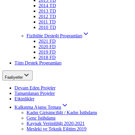
2015 TD
2014 TD
2013 TD
2012 TD
2011 TD
2010 TD
Fizibilite Desteği Programları
2021 FD
2020 FD
2019 FD
2018 FD
Tüm Destek Programları
Faaliyetler
Devam Eden Projeler
Tamamlanan Projeler
Etkinlikler
Kalkınma Ajansı Teması
Kadın Girişimciliği / Kadın İstihdamı
Genç İstihdamı
Kaynak Verimliliği 2020-2021
Mesleki ve Teknik Eğitim 2019