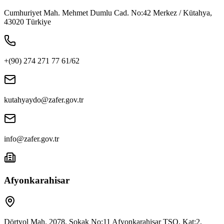
Cumhuriyet Mah. Mehmet Dumlu Cad. No:42 Merkez / Kütahya,
43020 Türkiye
+(90) 274 271 77 61/62
kutahyaydo@zafer.gov.tr
info@zafer.gov.tr
Afyonkarahisar
Dörtyol Mah. 2078. Sokak No:11 Afyonkarahisar TSO, Kat:2,