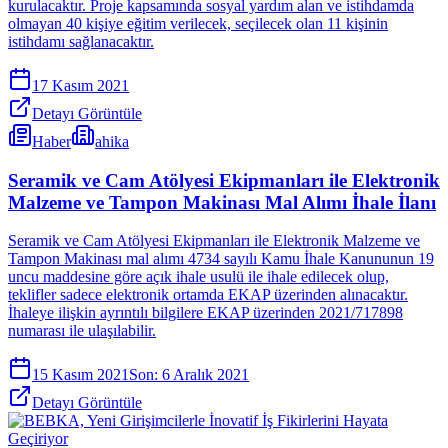
kurulacaktır. Proje kapsamında sosyal yardım alan ve istihdamda
olmayan 40 kişiye eğitim verilecek, seçilecek olan 11 kişinin
istihdamı sağlanacaktır.
17 Kasım 2021
Detayı Görüntüle
Haber
ahika
Seramik ve Cam Atölyesi Ekipmanları ile Elektronik
Malzeme ve Tampon Makinası Mal Alımı İhale İlanı
Seramik ve Cam Atölyesi Ekipmanları ile Elektronik Malzeme ve
Tampon Makinası mal alımı 4734 sayılı Kamu İhale Kanununun 19
uncu maddesine göre açık ihale usulü ile ihale edilecek olup,
teklifler sadece elektronik ortamda EKAP üzerinden alınacaktır.
İhaleye ilişkin ayrıntılı bilgilere EKAP üzerinden 2021/717898
numarası ile ulaşılabilir.
15 Kasım 2021
Son:
6 Aralık 2021
Detayı Görüntüle