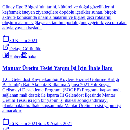
Güney Ege Bölgesi’nin tarihi, kültürel ve doğal güzelliklerini
keşfetmek isteyen ziyaretçilere dopdolu içerikler sunan, birçok
aktivite konusunda ilham almalarını ve kişisel gezi rotalarını
oluşturmalarını sağlayacak tanıtım portalı guneyegeturkiye.com alan
adıyla yayına başladı.
30 Kasım 2021
Detayı Görüntüle
Haber
baka
Mantar Üretim Tesisi Yapım İşi İçin İhale İlanı
T.C. Gelendost Kaymakamlığı Köylere Hizmet Götürme Birliği
Başkanlığı Batı Akdeniz Kalkınma Ajansı 2021 Yılı Sosyal
Gelişmeyi Destekleme Programı (SOGEP) Programı kapsamında
sağlanan mali destek ile Isparta İli Gelendost İlçesinde Mantar
Üretim Tesisi işi için bir yapım işi ihalesi sonuçlandırmayı
planlamaktadır. İhale kapsamında Mantar Üretim Tesisi yapım işi
alınacaktır.
26 Kasım 2021
Son:
9 Aralık 2021