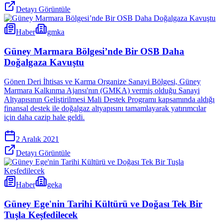
Detayı Görüntüle
Haber
gmka
Güney Marmara Bölgesi’nde Bir OSB Daha
Doğalgaza Kavuştu
Gönen Deri İhtisas ve Karma Organize Sanayi Bölgesi, Güney
Marmara Kalkınma Ajansı'nın (GMKA) vermiş olduğu Sanayi
Altyapısının Geliştirilmesi Mali Destek Programı kapsamında aldığı
finansal destek ile doğalgaz altyapısını tamamlayarak yatırımcılar
için daha cazip hale geldi.
2 Aralık 2021
Detayı Görüntüle
Haber
geka
Güney Ege'nin Tarihi Kültürü ve Doğası Tek Bir
Tuşla Keşfedilecek