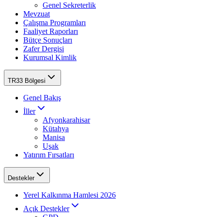
Genel Sekreterlik
Mevzuat
Çalışma Programları
Faaliyet Raporları
Bütçe Sonuçları
Zafer Dergisi
Kurumsal Kimlik
TR33 Bölgesi
Genel Bakış
İller
Afyonkarahisar
Kütahya
Manisa
Uşak
Yatırım Fırsatları
Destekler
Yerel Kalkınma Hamlesi 2026
Açık Destekler