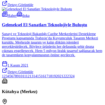
Detayı Görüntüle
Haber
doka
Geleneksel El Sanatları Teknolojiyle Buluştu
Sanayi ve Teknoloji Bakanlığı Cazibe Merkezlerini Destekleme
Programı kapsamında Trabzon’da Kuyumculuk Tasarım Merkezi
kuruldu. Merkezde tasarım ve kalıp döküm işlemleri
gerçekleştirilecek. Böylece ürünlerin her defasında şehir dışına
çıkması engellenecek. Hem 5 milyon liralık tasarruf sağlanacak hem
de tasarımların kopyalanmasının önüne geçilecek.
1 Kasım 2021
Detayı Görüntüle
1
2
3
4
5
6
7
8
9
10
11
12
13
14
15
16
17
18
19
20
21
22
23
24
Kütahya (Merkez)